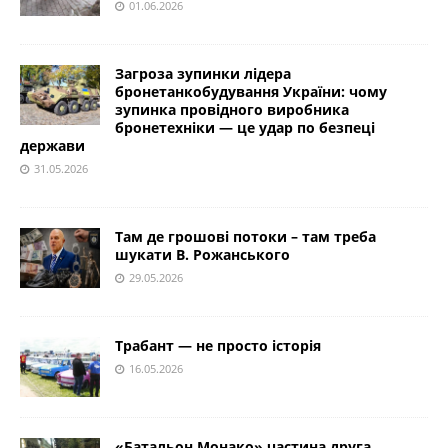
01.06.2026
Загроза зупинки лідера
бронетанкобудування України: чому
зупинка провідного виробника
бронетехніки — це удар по безпеці
держави
31.05.2026
Там де грошові потоки – там треба
шукати В. Рожанського
29.05.2026
Трабант — не просто історія
16.05.2026
«Батальон Монако» частина друга.