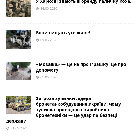
У Харкові здають в оренду паличку Коха…
14.06.2026
Вони нищать усе живе!
09.06.2026
«Мозаїка» — це не про іграшку, це про
допомогу
01.06.2026
Загроза зупинки лідера
бронетанкобудування України: чому
зупинка провідного виробника
бронетехніки — це удар по безпеці
держави
31.05.2026