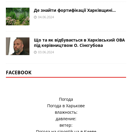
Де знайти фортифікації Харківщині…
04.06.2024
Що та як відбувається в Харківський ОВА
під керівництвом О. Сінєгубова
03.06.2024
FACEBOOK
Погода
Погода в
Харькове
влажность:
давление:
ветер:
Погода на
sinoptik.ua
в Киеве