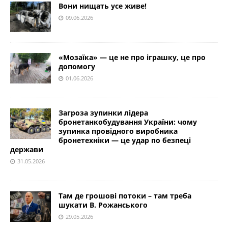
Вони нищать усе живе!
09.06.2026
«Мозаїка» — це не про іграшку, це про
допомогу
01.06.2026
Загроза зупинки лідера
бронетанкобудування України: чому
зупинка провідного виробника
бронетехніки — це удар по безпеці
держави
31.05.2026
Там де грошові потоки – там треба
шукати В. Рожанського
29.05.2026