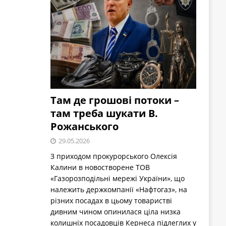
Там де грошові потоки –
там треба шукати В.
Рожанського
29.05.2026
З приходом прокурорського Олексія
Калини в новостворене ТОВ
«Газорозподільні мережі України», що
належить держкомпанії «Нафтогаз», на
різних посадах в цьому товаристві
дивним чином опинилася ціла низка
колишніх посадовців Кернеса підлеглих у