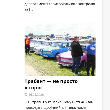
департаменті територіального контролю
та
[…]
Трабант — не просто
історія
16.05.2026
З 13 травня у ганзейському місті Анклам
проходить щорічний зліт власників