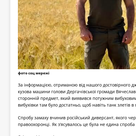
фото соц мережі
За інформацією, отриманою від нашого достовірного д
кузова машини голови Дергачівської громади Вячеслав
сторонній предмет, який виявився потужним вибуховим
вибухівки там було достатньо, щоб навіть танк злетів в 
Спробу замаху вчинив російський диверсант, якого чер
правоохоронці. Як з’ясувалось це була не єдина спроба 