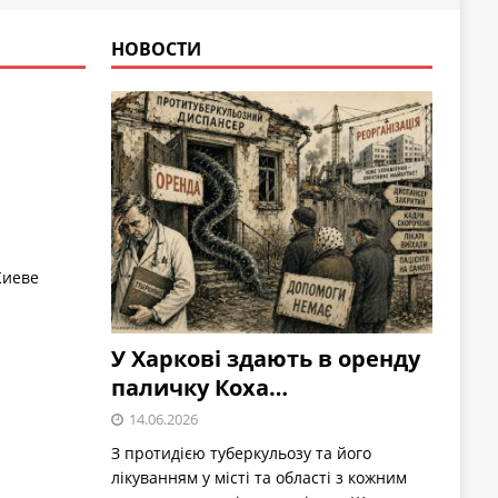
НОВОСТИ
Киеве
У Харкові здають в оренду
паличку Коха…
14.06.2026
З протидією туберкульозу та його
лікуванням у місті та області з кожним