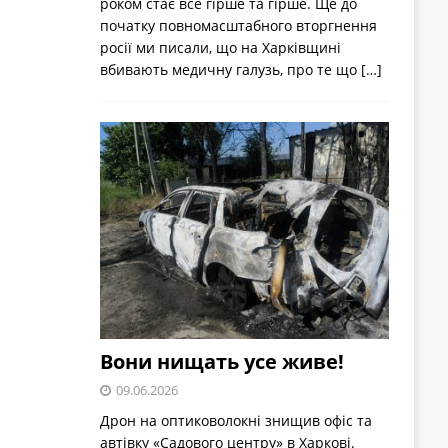
роком стає все гірше та гірше. Ще до
початку повномасштабного вторгнення
росії ми писали, що на Харківщині
вбивають медичну галузь, про те що
[…]
Вони нищать усе живе!
09.06.2026
Дрон на оптиковолокні знищив офіс та
автівку «Садового центру» в Харкові.