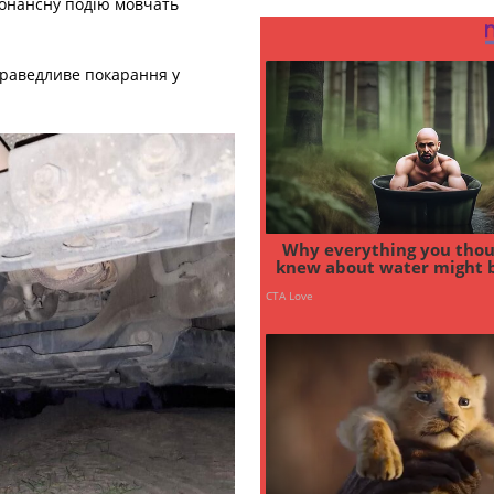
зонансну подію мовчать
праведливе покарання у