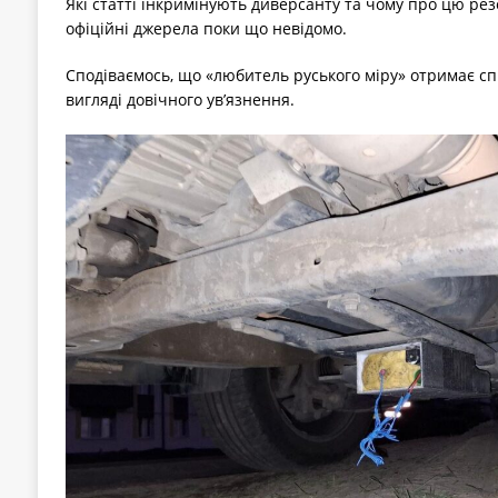
Які статті інкримінують диверсанту та чому про цю ре
офіційні джерела поки що невідомо.
Сподіваємось, що «любитель руського міру» отримає с
вигляді довічного ув’язнення.