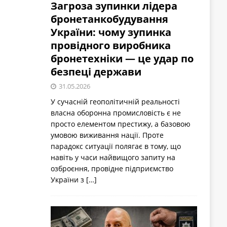
Загроза зупинки лідера
бронетанкобудування
України: чому зупинка
провідного виробника
бронетехніки — це удар по
безпеці держави
31.05.2026
У сучасній геополітичній реальності
власна оборонна промисловість є не
просто елементом престижу, а базовою
умовою виживання нації. Проте
парадокс ситуації полягає в тому, що
навіть у часи найвищого запиту на
озброєння, провідне підприємство
України з
[…]