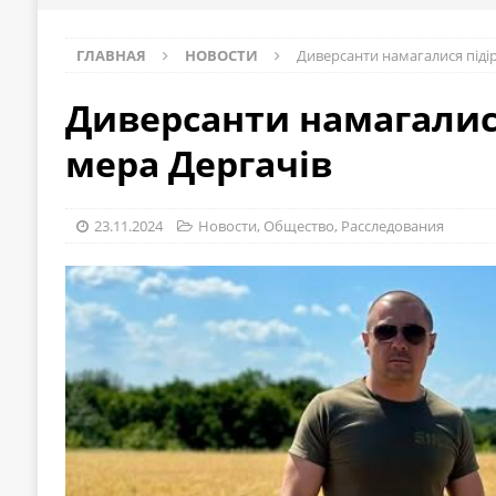
ГЛАВНАЯ
НОВОСТИ
Диверсанти намагалися піді
Диверсанти намагалис
мера Дергачів
23.11.2024
Новости
,
Общество
,
Расследования