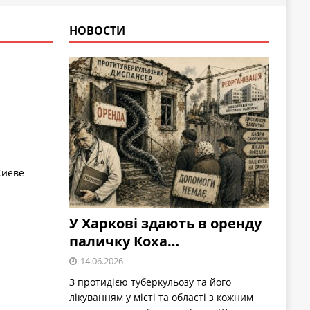
НОВОСТИ
Киеве
У Харкові здають в оренду
паличку Коха…
14.06.2026
З протидією туберкульозу та його
лікуванням у місті та області з кожним