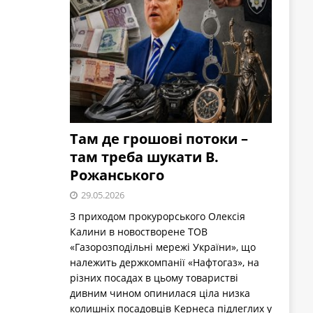
Там де грошові потоки –
там треба шукати В.
Рожанського
29.05.2026
З приходом прокурорського Олексія
Калини в новостворене ТОВ
«Газорозподільні мережі України», що
належить держкомпанії «Нафтогаз», на
різних посадах в цьому товаристві
дивним чином опинилася ціла низка
колишніх посадовців Кернеса підлеглих у