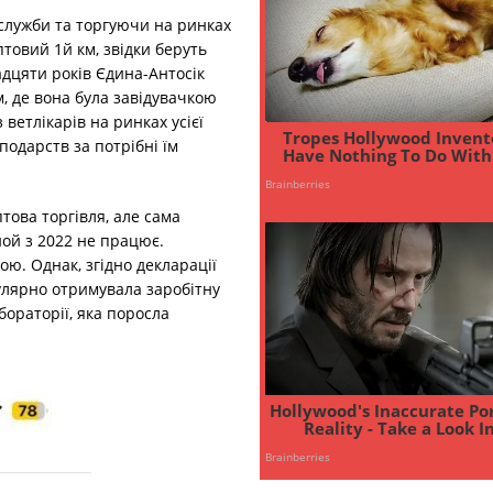
служби та торгуючи на ринках
птовий 1й км, звідки беруть
дцяти років Єдина-Антосік
, де вона була завідувачкою
 ветлікарів на ринках усієї
подарств за потрібні їм
това торгівля, але сама
ой з 2022 не працює.
ю. Однак, згідно декларації
гулярно отримувала заробітну
бораторії, яка поросла