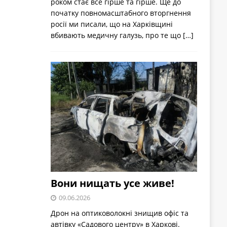
роком стає все гірше та гірше. Ще до
початку повномасштабного вторгнення
росії ми писали, що на Харківщині
вбивають медичну галузь, про те що
[…]
Вони нищать усе живе!
09.06.2026
Дрон на оптиковолокні знищив офіс та
автівку «Садового центру» в Харкові.