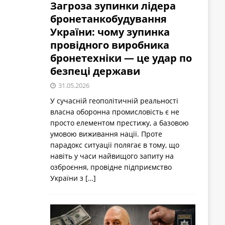
Загроза зупинки лідера
бронетанкобудування
України: чому зупинка
провідного виробника
бронетехніки — це удар по
безпеці держави
31.05.2026
У сучасній геополітичній реальності
власна оборонна промисловість є не
просто елементом престижу, а базовою
умовою виживання нації. Проте
парадокс ситуації полягає в тому, що
навіть у часи найвищого запиту на
озброєння, провідне підприємство
України з
[…]