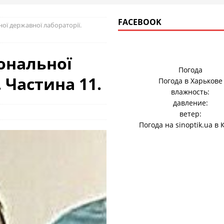
FACEBOOK
ної державної лабораторії.
іональної
Погода
 Частина 11.
Погода в
Харькове
влажность:
давление:
ветер:
Погода на
sinoptik.ua
в 