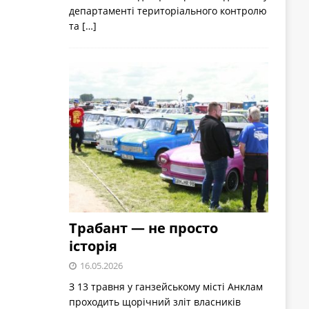
департаменті територіального контролю
та
[…]
Трабант — не просто
історія
16.05.2026
З 13 травня у ганзейському місті Анклам
проходить щорічний зліт власників