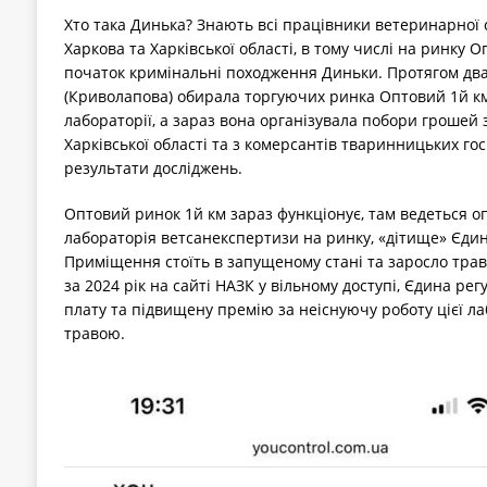
Хто така Динька? Знають всі працівники ветеринарної 
Харкова та Харківської області, в тому числі на ринку О
початок кримінальні походження Диньки. Протягом два
(Криволапова) обирала торгуючих ринка Оптовий 1й км
лабораторії, а зараз вона організувала побори грошей з
Харківської області та з комерсантів тваринницьких гос
результати досліджень.
Оптовий ринок 1й км зараз функціонує, там ведеться оп
лабораторія ветсанекспертизи на ринку, «дітище» Єдин
Приміщення стоїть в запущеному стані та заросло траво
за 2024 рік на сайті НАЗК у вільному доступі, Єдина ре
плату та підвищену премію за неіснуючу роботу цієї ла
травою.