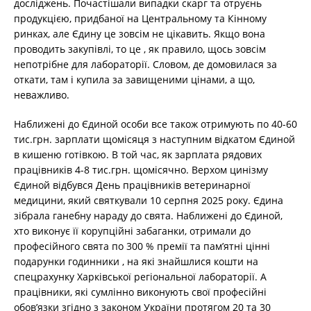
досліджень. Почастішали випадки скарг та отруєнь
продукцією, придбаної на Центральному та Кінному
ринках, але Єдину це зовсім не цікавить. Якщо вона
проводить закупівлі, то це , як правило, щось зовсім
непотрібне для лабораторії. Словом, де домовилася за
откати, там і купила за завищеними цінами, а що,
неважливо.
Наближені до Єдиной особи все також отримують по 40-60
тис.грн. зарплати щомісяця з наступним відкатом Єдиной
в кишеню готівкою. В той час, як зарплата рядових
працівників 4-8 тис.грн. щомісячно. Верхом цинізму
Єдиной відбувся День працівників ветеринарної
медицини, який святкували 10 серпня 2025 року. Єдина
зібрала ганебну нараду до свята. Наближені до Єдиной,
хто виконує її корупційні забаганки, отримали до
професійного свята по 300 % премії та памʼятні цінні
подарунки годинники , на які знайшлися кошти на
спецрахунку Харківської регіональної лабораторії. А
працівники, які сумлінно виконують свої професійні
обовʼязки згідно з законом України протягом 20 та 30