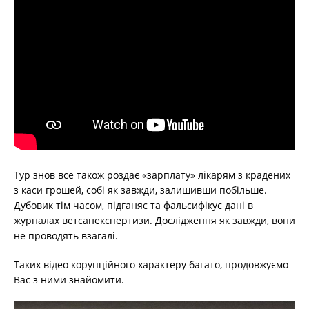
Тур знов все також роздає «зарплату» лікарям з крадених
з каси грошей, собі як завжди, залишивши побільше.
Дубовик тім часом, підганяє та фальсифікує дані в
журналах ветсанекспертизи. Дослідження як завжди, вони
не проводять взагалі.
Таких відео корупційного характеру багато, продовжуємо
Вас з ними знайомити.