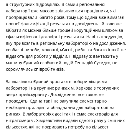
її структурних підрозділах. В самий регіональної
лабораторії вже масово звільняються працівники, які
пропрацювали багато років, тому що Єдина вже вимагає
повної фальсифікації результатів досліджень. Їй головне,
зібрати як можна більше грошей корупційним шляхом за
сфальсифіковані договірні результати. Навіть продукцію,
яку привозять в регіональну лабораторію на дослідження,
ковбасні вироби, молочні, мʼясні , рибні та багато іншої, не
віддають для роботи у відділи, її відразу ж вантажить у
машину Єдиний особистий водій Геннадій Сусидко, не
соромлячись співробітників.
За вказівкою Єдиной зростають побори лікарями
лабораторії на крупних ринках м. Харкова з торгуючих
зверх прейскуранту . Дослідження все також не
проводять. Єдина так і не закупила елементарно
необхідні прилади та обладнання для лабораторії на
ринках. В лабораторіях досі так і немає електродів для
нітратомерів . Хімреактиви видали одного разу у смішних
кількостях, які не покривають потребу по кількості