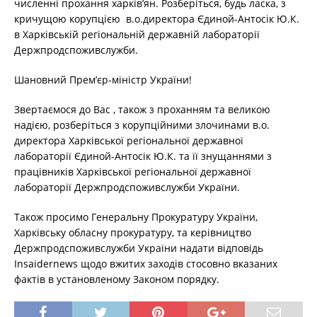
численні прохання харків’ян. Розберіться, будь ласка, з
кричущою корупцією в.о.директора Єдиной-Антосік Ю.К.
в Харківській регіональній державній лабораторії
Держпродспоживслужби.
Шановний Премʼєр-міністр України!
Звертаємося до Вас , також з проханням та великою
надією, розберіться з корупційними злочинами в.о.
директора Харківської регіональної державної
лабораторії Єдиной-Антосік Ю.К. та її знущаннями з
працівників Харківської регіональної державної
лабораторії Держпродспоживслужби України.
Також просимо Генеральну Прокуратуру України,
Харківську обласну прокуратуру, та керівництво
Держпродспоживслужби України надати відповідь
Insaidernews щодо вжитих заходів стосовно вказаних
фактів в установленому Законом порядку.