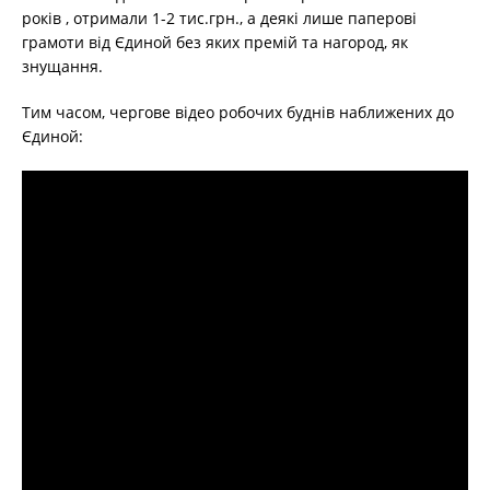
років , отримали 1-2 тис.грн., а деякі лише паперові
грамоти від Єдиной без яких премій та нагород, як
знущання.
Тим часом, чергове відео робочих буднів наближених до
Єдиной: