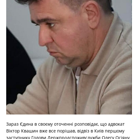
Зараз Єдина в своєму оточенні розповідає, що адвокат
Віктор Квашин вже все порішав, відвіз в Київ першому
заступнику Голови Держпродспоживслужби Олегу Осіяну