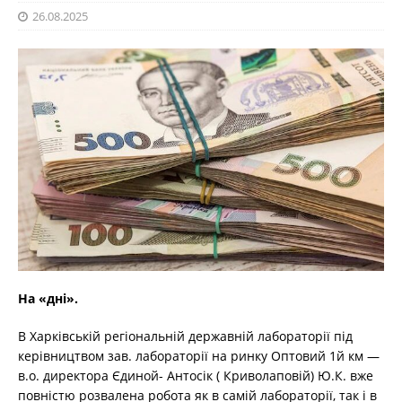
26.08.2025
На «дні».
В Харківській регіональній державній лабораторії під
керівництвом зав. лабораторії на ринку Оптовий 1й км —
в.о. директора Єдиной- Антосік ( Криволаповій) Ю.К. вже
повністю розвалена робота як в самій лабораторії, так і в