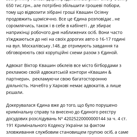
650 тис.грн., але потрібно збільшити грошеві побори,
тому що відвозити зібрані гроші Квашин Осіяну
продовжить щомісячно. Все це Єдина розповідає , не
соромлячись, також і в себе в кабінеті , де збирає
наприкінці робочого дня наближених осіб. Вони часто
з’їжджаються до неї на своїх дорогих авто о 16-17 годині
на вул. Москалівську ,148, де отримують завдання та
обговорюють свої корупційні схеми разом з Єдиной.
Адвокат Віктор Квашин обклеїв все місто бігбордами з
рекламою своїй адвокатській контори «Квашин &
партнери», рекламуючи свою багатосторонню
діяльність. Начебто у Харкові немає адвокатів, а лише
рєшали.
Докерувалася Єдина вже до того, що було порушено
кримінальну справу та внесено до Єдиного реєстру
досудових розслідувань Nº 42025220000000144 за ч. 4 ст.
191 Кримінального Кодексу України за фактом
зловживання службовим становищем групою осіб, а саме