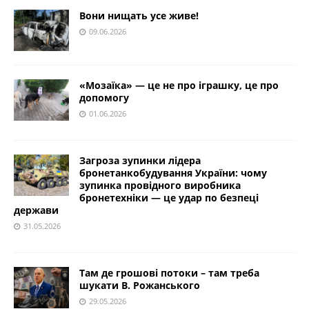
Вони нищать усе живе!
09.06.2026
«Мозаїка» — це не про іграшку, це про
допомогу
01.06.2026
Загроза зупинки лідера
бронетанкобудування України: чому
зупинка провідного виробника
бронетехніки — це удар по безпеці
держави
31.05.2026
Там де грошові потоки – там треба
шукати В. Рожанського
29.05.2026