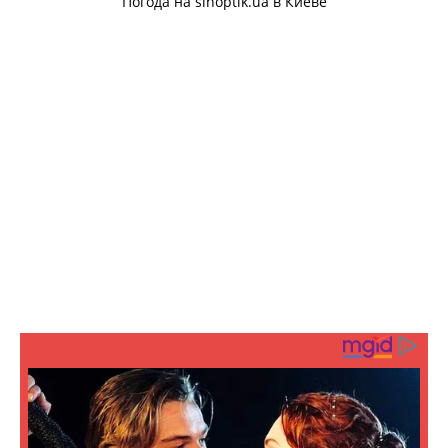
Погода на
sinoptik.ua
в Киеве