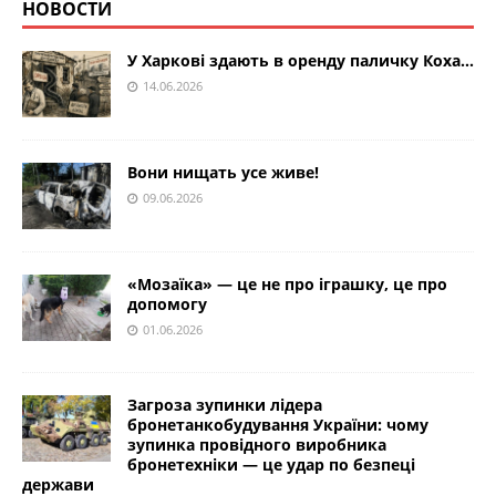
НОВОСТИ
У Харкові здають в оренду паличку Коха…
14.06.2026
Вони нищать усе живе!
09.06.2026
«Мозаїка» — це не про іграшку, це про
допомогу
01.06.2026
Загроза зупинки лідера
бронетанкобудування України: чому
зупинка провідного виробника
бронетехніки — це удар по безпеці
держави