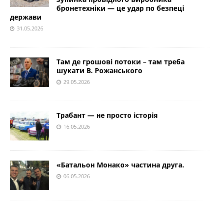
бронетехніки — це удар по безпеці
держави
31.05.2026
Там де грошові потоки – там треба
шукати В. Рожанського
29.05.2026
Трабант — не просто історія
16.05.2026
«Батальон Монако» частина друга.
06.05.2026