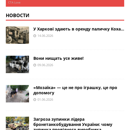
НОВОСТИ
У Харкові здають в оренду паличку Коха…
14.06.2026
Вони нищать усе живе!
09.06.2026
«Мозаїка» — це не про іграшку, це про
допомогу
01.06.2026
Загроза зупинки лідера
бронетанкобудування України: чому
зупинка провідного виробника