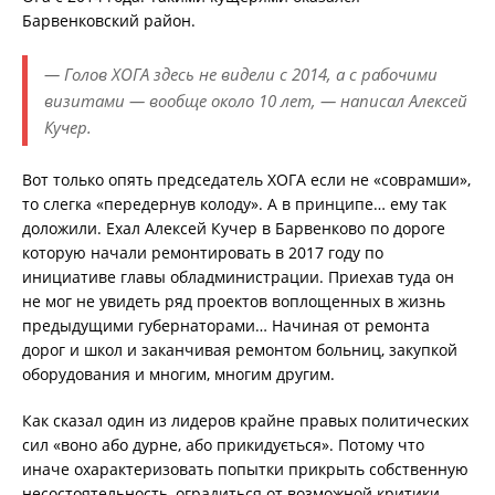
Барвенковский район.
— Голов ХОГА здесь не видели с 2014, а с рабочими
визитами — вообще около 10 лет, — написал Алексей
Кучер.
Вот только опять председатель ХОГА если не «соврамши»,
то слегка «передернув колоду». А в принципе… ему так
доложили. Ехал Алексей Кучер в Барвенково по дороге
которую начали ремонтировать в 2017 году по
инициативе главы обладминистрации. Приехав туда он
не мог не увидеть ряд проектов воплощенных в жизнь
предыдущими губернаторами… Начиная от ремонта
дорог и школ и заканчивая ремонтом больниц, закупкой
оборудования и многим, многим другим.
Как сказал один из лидеров крайне правых политических
сил «воно або дурне, або прикидується». Потому что
иначе охарактеризовать попытки прикрыть собственную
несостоятельность, оградиться от возможной критики –