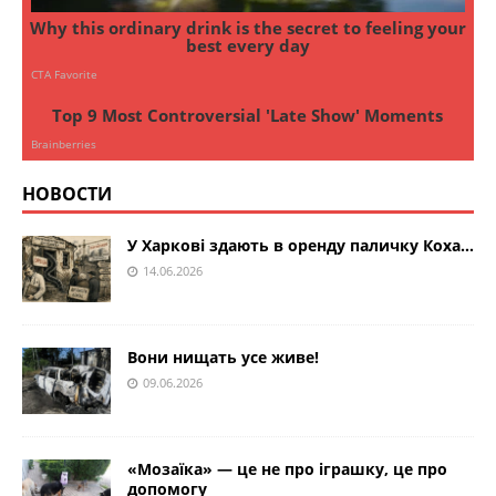
НОВОСТИ
У Харкові здають в оренду паличку Коха…
14.06.2026
Вони нищать усе живе!
09.06.2026
«Мозаїка» — це не про іграшку, це про
допомогу