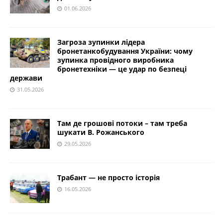
01.06.2026
Загроза зупинки лідера
бронетанкобудування України: чому
зупинка провідного виробника
бронетехніки — це удар по безпеці
держави
31.05.2026
Там де грошові потоки – там треба
шукати В. Рожанського
29.05.2026
Трабант — не просто історія
16.05.2026