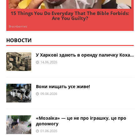
НОВОСТИ
У Харкові здають в оренду паличку Коха…
14.06.2026
Вони нищать усе живе!
09.06.2026
«Мозаїка» — це не про іграшку, це про
допомогу
01.06.2026