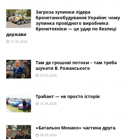
Загроза зупинки лідера
бронетанкобудування України: чому
зупинка провідного виробника
бронетехніки — це удар по безпеці
держави
31.05.2026
Там де грошові потоки – там треба
шукати В. Рожанського
29.05.2026
Трабант — не просто історія
16.05.2026
«Батальон Монако» частина друга.
06.05.2026