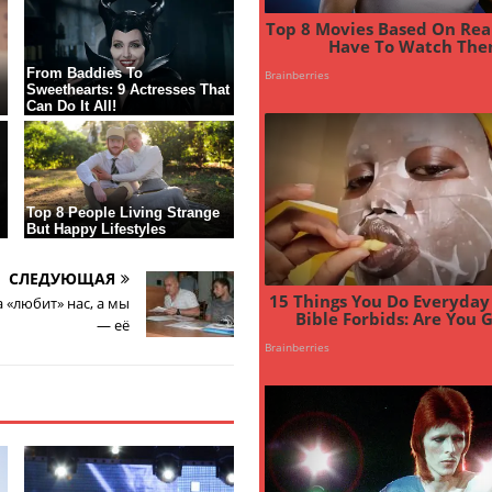
СЛЕДУЮЩАЯ
 «любит» нас, а мы
— её