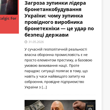
Загроза зупинки лідера
бронетанкобудування
України: чому зупинка
провідного виробника
бронетехніки — це удар по
безпеці держави
31.05.2026
У сучасній геополітичній реальності
власна оборонна промисловість є не
просто елементом престижу, а базовою
умовою виживання нації. Проте
парадокс ситуації полягає в тому, що
навіть у часи найвищого запиту на
озброєння, провідне підприємство
України з
[…]