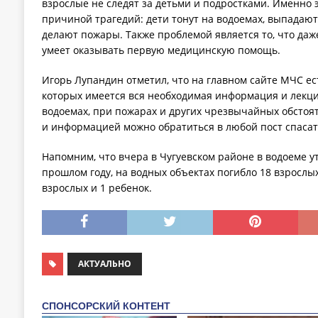
взрослые не следят за детьми и подростками. Именно 
причиной трагедий: дети тонут на водоемах, выпадают 
делают пожары. Также проблемой является то, что даж
умеет оказывать первую медицинскую помощь.
Игорь Лупандин отметил, что на главном сайте МЧС ес
которых имеется вся необходимая информация и лекци
водоемах, при пожарах и других чрезвычайных обстоят
и информацией можно обратиться в любой пост спасат
Напомним, что вчера в Чугуевском районе в водоеме ут
прошлом году, на водных объектах погибло 18 взрослых 
взрослых и 1 ребенок.
АКТУАЛЬНО