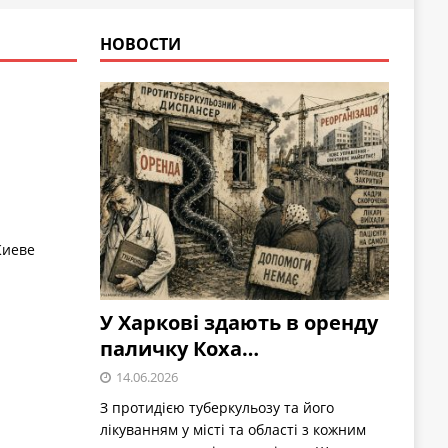
НОВОСТИ
Киеве
У Харкові здають в оренду
паличку Коха…
14.06.2026
З протидією туберкульозу та його
лікуванням у місті та області з кожним