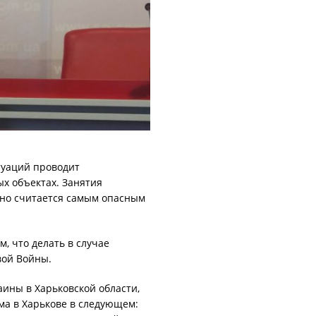
туаций проводит
х объектах. Занятия
оно считается самым опасным
, что делать в случае
ой Войны.
ины в Харьковской области,
ема в Харькове в следующем: