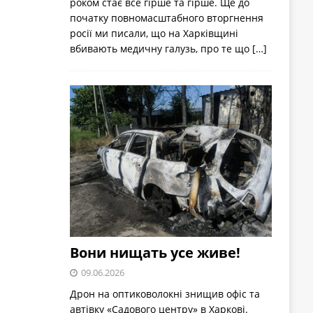
роком стає все гірше та гірше. Ще до
початку повномасштабного вторгнення
росії ми писали, що на Харківщині
вбивають медичну галузь, про те що
[…]
Вони нищать усе живе!
09.06.2026
Дрон на оптиковолокні знищив офіс та
автівку «Садового центру» в Харкові.