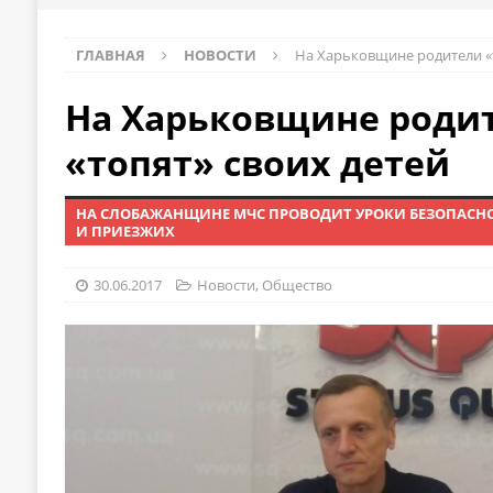
ГЛАВНАЯ
НОВОСТИ
На Харьковщине родители «т
На Харьковщине роди
«топят» своих детей
НА СЛОБАЖАНЩИНЕ МЧС ПРОВОДИТ УРОКИ БЕЗОПАСНО
И ПРИЕЗЖИХ
30.06.2017
Новости
,
Общество