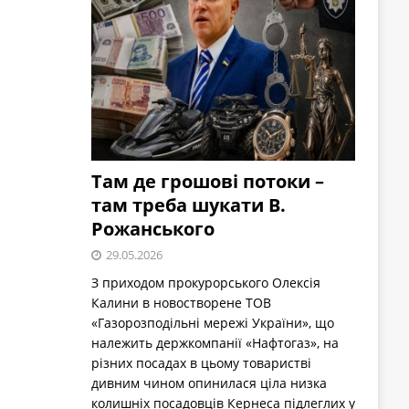
Там де грошові потоки –
там треба шукати В.
Рожанського
29.05.2026
З приходом прокурорського Олексія
Калини в новостворене ТОВ
«Газорозподільні мережі України», що
належить держкомпанії «Нафтогаз», на
різних посадах в цьому товаристві
дивним чином опинилася ціла низка
колишніх посадовців Кернеса підлеглих у