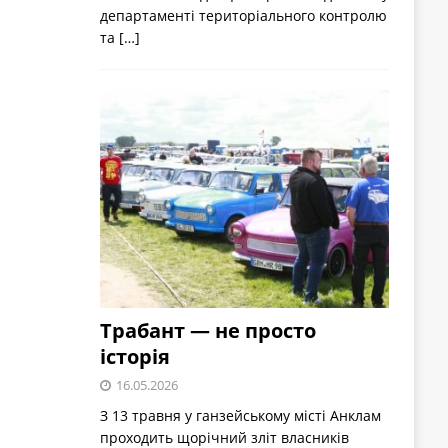
департаменті територіального контролю
та
[…]
Трабант — не просто
історія
16.05.2026
З 13 травня у ганзейському місті Анклам
проходить щорічний зліт власників