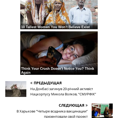
ПРЕДЫДУЩАЯ
На Донбасі загинув 20-річний активіст
Нацкорпусу Микола Волков, “СМУРФІК”
СЛЕДУЮЩАЯ
В Харькове “Четыре всадника вакцинации”
презентовали свой проект