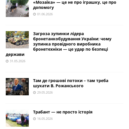
«Мозаїка» — це не про іграшку, це про
допомогу
01.06.2026
Загроза зупинки лідера
бронетанкобудування України: чому
зупинка провідного виробника
бронетехніки — це удар по безпеці
держави
31.05.2026
Там де грошові потоки – там треба
шукати В. Рожанського
29.05.2026
Трабант — не просто історія
16.05.2026