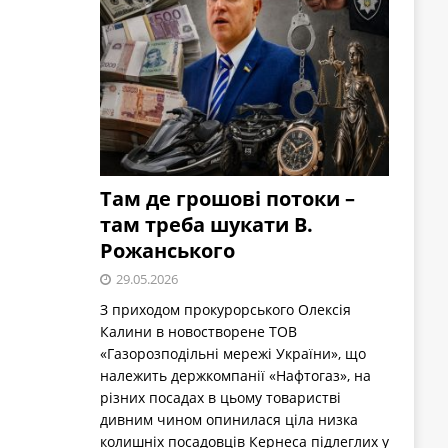
Там де грошові потоки –
там треба шукати В.
Рожанського
29.05.2026
З приходом прокурорського Олексія
Калини в новостворене ТОВ
«Газорозподільні мережі України», що
належить держкомпанії «Нафтогаз», на
різних посадах в цьому товаристві
дивним чином опинилася ціла низка
колишніх посадовців Кернеса підлеглих у