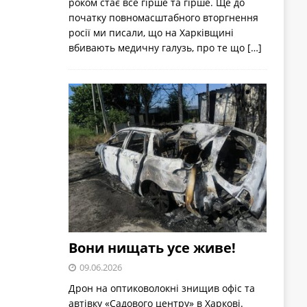
роком стає все гірше та гірше. Ще до
початку повномасштабного вторгнення
росії ми писали, що на Харківщині
вбивають медичну галузь, про те що
[…]
Вони нищать усе живе!
09.06.2026
Дрон на оптиковолокні знищив офіс та
автівку «Садового центру» в Харкові.