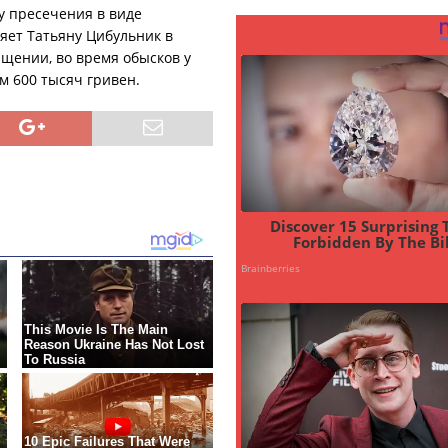
 пресечения в виде
яет Татьяну Цибульник в
щении, во время обысков у
м 600 тысяч гривен.