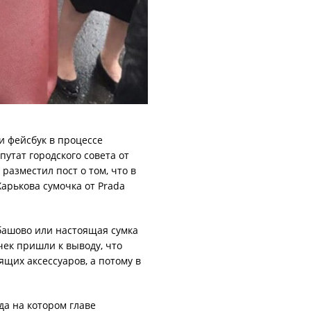
и фейсбук в процессе
епутат городского совета от
разместил пост о том, что в
арькова сумочка от Prada
башово или настоящая сумка
чек пришли к выводу, что
ящих аксессуаров, а потому в
да на котором главе