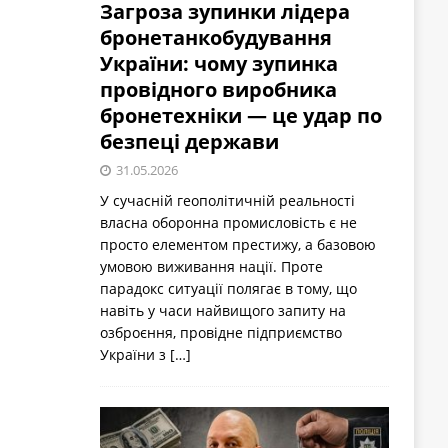
Загроза зупинки лідера
бронетанкобудування
України: чому зупинка
провідного виробника
бронетехніки — це удар по
безпеці держави
31.05.2026
У сучасній геополітичній реальності
власна оборонна промисловість є не
просто елементом престижу, а базовою
умовою виживання нації. Проте
парадокс ситуації полягає в тому, що
навіть у часи найвищого запиту на
озброєння, провідне підприємство
України з
[…]