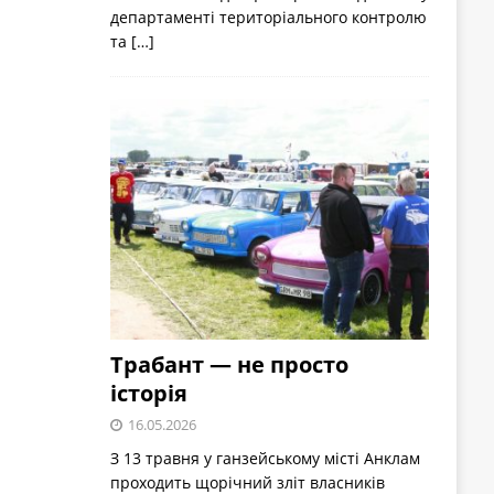
департаменті територіального контролю
та
[…]
Трабант — не просто
історія
16.05.2026
З 13 травня у ганзейському місті Анклам
проходить щорічний зліт власників