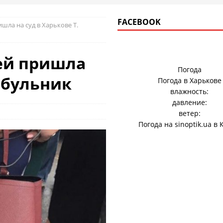
FACEBOOK
шла на суд в Харькове Т.
ней пришла
Погода
Цибульник
Погода в
Харькове
влажность:
давление:
ветер:
Погода на
sinoptik.ua
в 