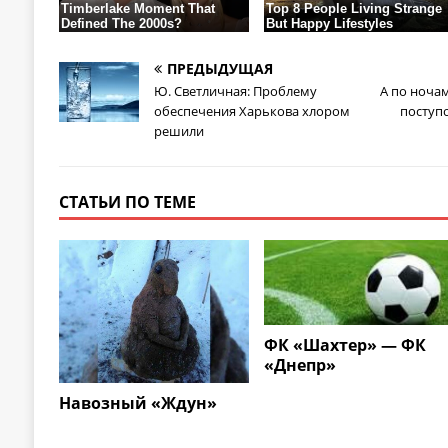
ПРЕДЫДУЩАЯ
Ю. Светличная: Проблему
А по ночам
обеспечения Харькова хлором
поступ
решили
СТАТЬИ ПО ТЕМЕ
ФК «Шахтер» — ФК
«Днепр»
Навозный «Ждун»