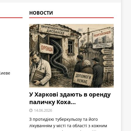
НОВОСТИ
Киеве
У Харкові здають в оренду
паличку Коха…
14.06.2026
З протидією туберкульозу та його
лікуванням у місті та області з кожним