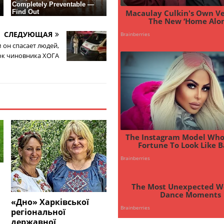
СЛЕДУЮЩАЯ
 он спасает людей,
ок чиновника ХОГА
«Дно» Харківської
регіональної
державної