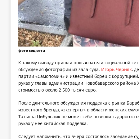
фото соц.сети
К такому выводу пришли пользователи социальной сет
обсуждения фотографий из зала суда.
Игорь Черняк
, д
партии «Самопомич» и известный борец с коррупцией, 
руках у главы администрации Новобаварского района Х
стоимостью около 2 500 тысяч евро.
После длительного обсуждения подделка с рынка Бара
известного бренда, «эксперты» в области женских сумо
Татьяна Цибульник не может себе позволить дорогосто
руках у нее китайская подделка.
Следует напомнить, что вчера состоялось заседание су