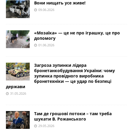
Вони нищать усе живе!
09.06.2026
«Мозаїка» — це не про іграшку, це про
допомогу
01.06.2026
Загроза зупинки лідера
бронетанкобудування України: чому
зупинка провідного виробника
бронетехніки — це удар по безпеці
держави
31.05.2026
Там де грошові потоки – там треба
шукати В. Рожанського
29.05.2026