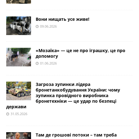
Вони нищать усе живе!
09.06.2026
«Мозаїка» — це не про іграшку, це про
допомогу
01.06.2026
Загроза зупинки лідера
бронетанкобудування України: чому
зупинка провідного виробника
бронетехніки — це удар по безпеці
держави
31.05.2026
Там де грошові потоки – там треба