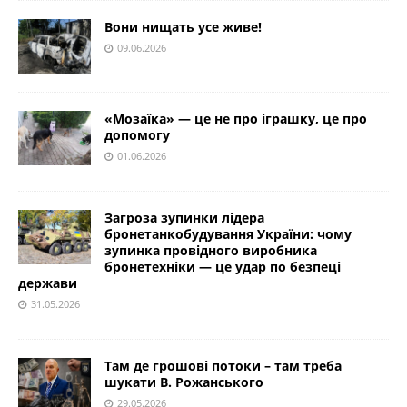
Вони нищать усе живе!
09.06.2026
«Мозаїка» — це не про іграшку, це про
допомогу
01.06.2026
Загроза зупинки лідера
бронетанкобудування України: чому
зупинка провідного виробника
бронетехніки — це удар по безпеці
держави
31.05.2026
Там де грошові потоки – там треба
шукати В. Рожанського
29.05.2026