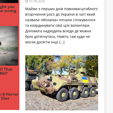
01.06.2026
Майже з перших днів повномасштабного
вторгнення росії до України в чаті який
назвали «Мозаїка» почали спілкуватися
та координувати свої цілі волонтери.
Допомога надходила всюди де можна
було дотягнутись. Навіть там куди не
могли досягти інші
[…]