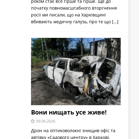
роком стає все гірше та гірше. Ще до
початку повномасштабного вторгнення
росії ми писали, що на Харківщині
вбивають медичну галузь, про те що
[…]
Вони нищать усе живе!
09.06.2026
Дрон на оптиковолокні знищив офіс та
автівку «Садового центру» в Харкові.