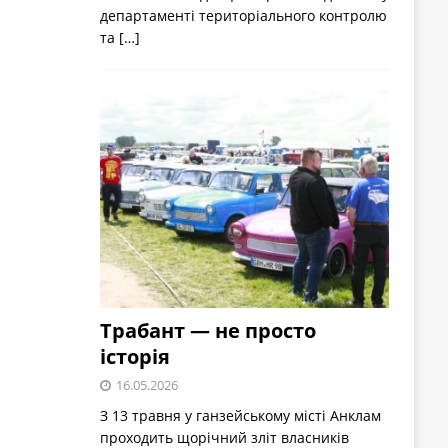
департаменті територіального контролю
та
[…]
Трабант — не просто
історія
16.05.2026
З 13 травня у ганзейському місті Анклам
проходить щорічний зліт власників