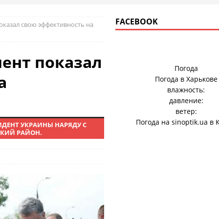
FACEBOOK
казал свою эффективность на
ент показал
Погода
а
Погода в
Харькове
влажность:
давление:
ветер:
Погода на
sinoptik.ua
в 
ИДЕНТ УКРАИНЫ НАРЯДУ С
КИЙ РАЙОН.