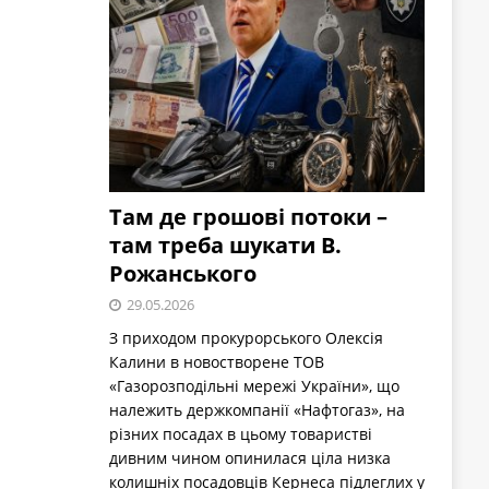
Там де грошові потоки –
там треба шукати В.
Рожанського
29.05.2026
З приходом прокурорського Олексія
Калини в новостворене ТОВ
«Газорозподільні мережі України», що
належить держкомпанії «Нафтогаз», на
різних посадах в цьому товаристві
дивним чином опинилася ціла низка
колишніх посадовців Кернеса підлеглих у