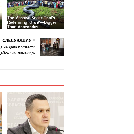
СЛЕДУЮЩАЯ
а не дала провести
цейським панахиду