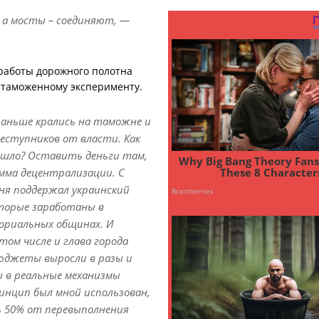
 а мосты – соединяют, —
работы дорожного полотна
 таможенному эксперименту.
аньше крались на таможне и
еступников от власти. Как
ошло? Оставить деньги там,
амма децентрализации. С
еня поддержал украинский
оторые заработаны в
риальных общинах. И
 том числе и глава города
юджеты выросли в разы и
 в реальные механизмы
инцип был мной использован,
ь 50% от перевыполнения