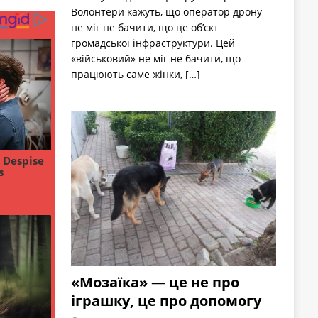
Волонтери кажуть, що оператор дрону
не міг не бачити, що це об’єкт
громадської інфраструктури. Цей
«військовий» не міг не бачити, що
працюють саме жінки,
[…]
«Мозаїка» — це не про
іграшку, це про допомогу