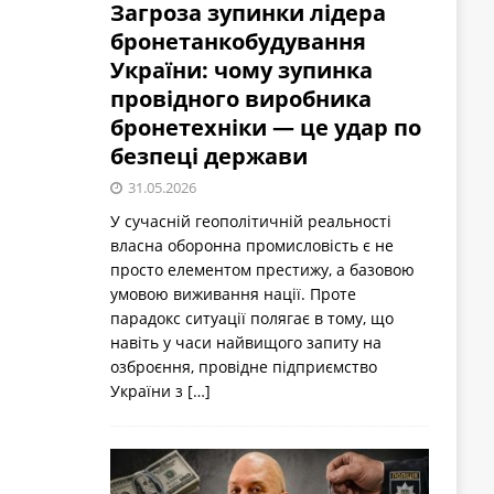
Загроза зупинки лідера
бронетанкобудування
України: чому зупинка
провідного виробника
бронетехніки — це удар по
безпеці держави
31.05.2026
У сучасній геополітичній реальності
власна оборонна промисловість є не
просто елементом престижу, а базовою
умовою виживання нації. Проте
парадокс ситуації полягає в тому, що
навіть у часи найвищого запиту на
озброєння, провідне підприємство
України з
[…]