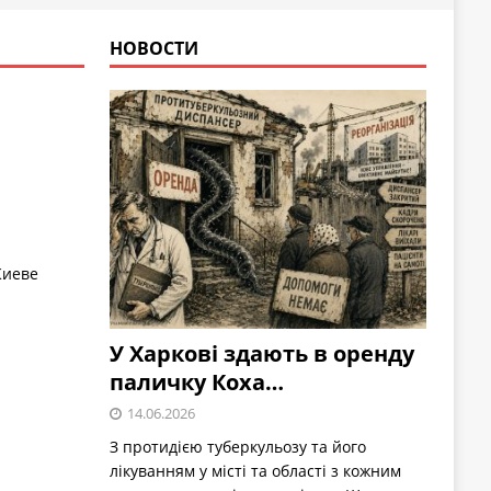
НОВОСТИ
Киеве
У Харкові здають в оренду
паличку Коха…
14.06.2026
З протидією туберкульозу та його
лікуванням у місті та області з кожним