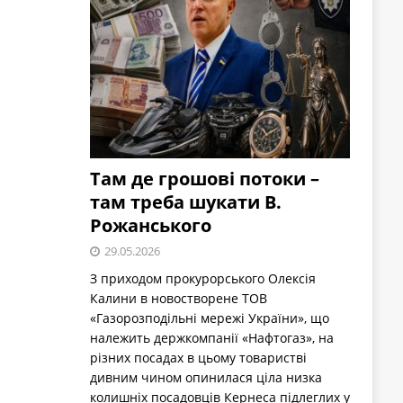
Там де грошові потоки –
там треба шукати В.
Рожанського
29.05.2026
З приходом прокурорського Олексія
Калини в новостворене ТОВ
«Газорозподільні мережі України», що
належить держкомпанії «Нафтогаз», на
різних посадах в цьому товаристві
дивним чином опинилася ціла низка
колишніх посадовців Кернеса підлеглих у