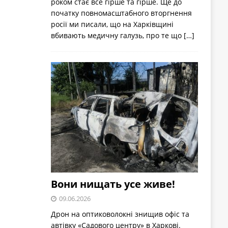
роком стає все гірше та гірше. Ще до
початку повномасштабного вторгнення
росії ми писали, що на Харківщині
вбивають медичну галузь, про те що
[…]
Вони нищать усе живе!
09.06.2026
Дрон на оптиковолокні знищив офіс та
автівку «Садового центру» в Харкові.