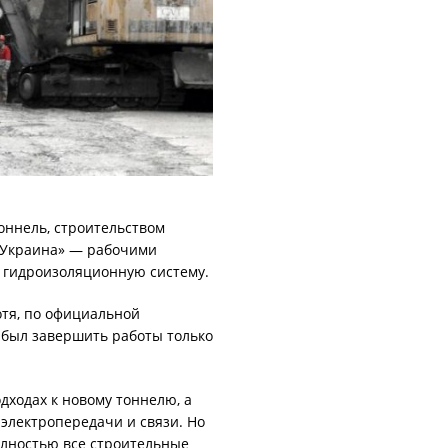
оннель, строительством
 Украина» — рабочими
и гидроизоляционную систему.
отя, по официальной
 был завершить работы только
дходах к новому тоннелю, а
 электропередачи и связи. Но
олностью все строительные