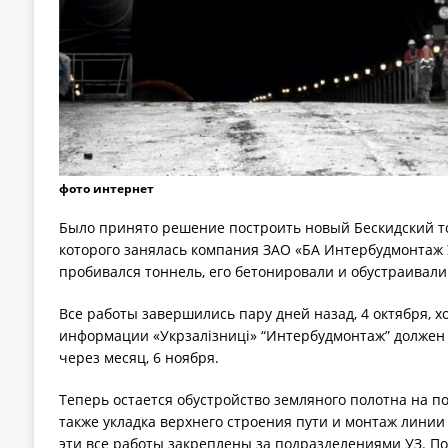
фото интернет
Было принято решение построить новый Бескидский т
которого занялась компания ЗАО «БА Интербудмонтаж
пробивался тоннель, его бетонировали и обустраивал
Все работы завершились пару дней назад, 4 октября, х
информации «Укрзалізниці» “Интербудмонтаж” должен
через месяц, 6 ноября.
Теперь остается обустройство земляного полотна на по
также укладка верхнего строения пути и монтаж линии
эти все работы закреплены за подразделениями УЗ. П