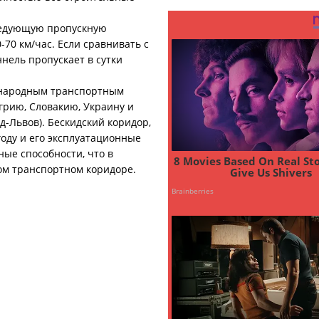
ледующую пропускную
-70 км/час. Если сравнивать с
нель пропускает в сутки
дународным транспортным
грию, Словакию, Украину и
-Львов). Бескидский коридор,
году и его эксплуатационные
ные способности, что в
ом транспортном коридоре.