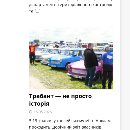
департаменті територіального контролю
та
[…]
Трабант — не просто
історія
16.05.2026
З 13 травня у ганзейському місті Анклам
проходить щорічний зліт власників