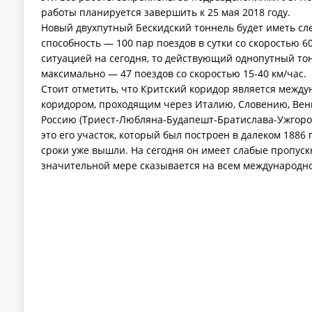
работы планируется завершить к 25 мая 2018 году.
Новый двухпутный Бескидский тоннель будет иметь с
способность — 100 пар поездов в сутки со скоростью 60
ситуацией на сегодня, то действующий однопутный тон
максимально — 47 поездов со скоростью 15-40 км/час.
Стоит отметить, что Критский коридор является меж
коридором, проходящим через Италию, Словению, Вен
Россию (Триест-Любляна-Будапешт-Братислава-Ужгород
это его участок, который был построен в далеком 1886 
сроки уже вышли. На сегодня он имеет слабые пропуск
значительной мере сказывается на всем международн