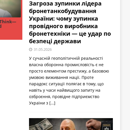
Загроза зупинки лідера
бронетанкобудування
України: чому зупинка
провідного виробника
бронетехніки — це удар по
безпеці держави
31.05.2026
У сучасній геополітичній реальності
власна оборонна промисловість є не
просто елементом престижу, а базовою
умовою виживання нації. Проте
парадокс ситуації полягає в тому, що
навіть у часи найвищого запиту на
озброєння, провідне підприємство
України з
[…]