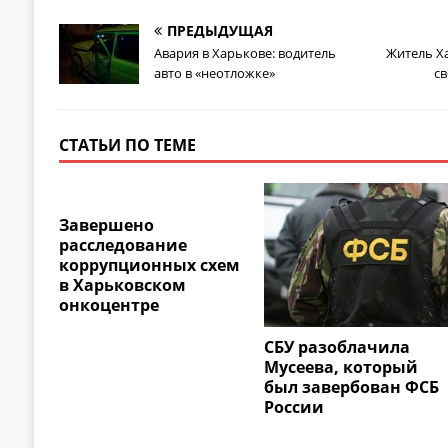
ПРЕДЫДУЩАЯ
Авария в Харькове: водитель
Житель Х
авто в «неотложке»
св
СТАТЬИ ПО ТЕМЕ
Завершено
расследование
коррупционных схем
в Харьковском
онкоцентре
СБУ разоблачила
Мусеева, который
был завербован ФСБ
России