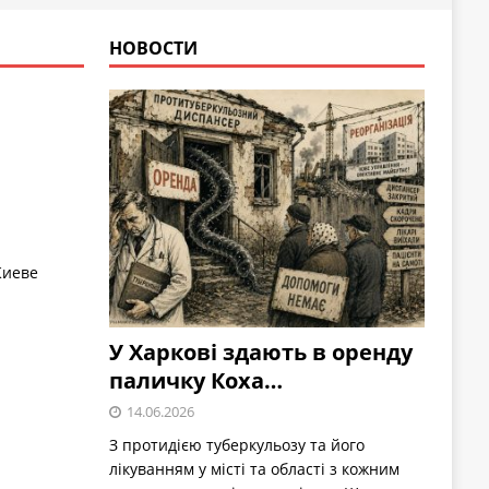
НОВОСТИ
Киеве
У Харкові здають в оренду
паличку Коха…
14.06.2026
З протидією туберкульозу та його
лікуванням у місті та області з кожним