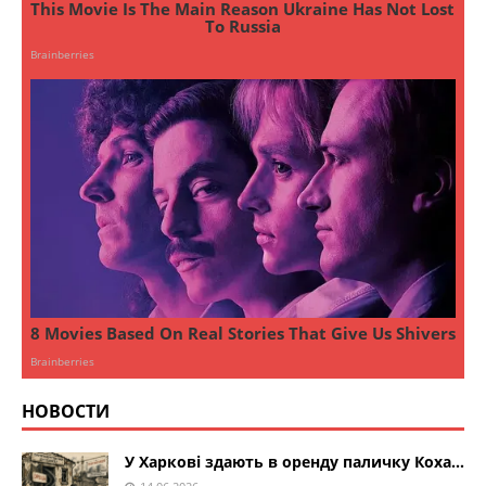
НОВОСТИ
У Харкові здають в оренду паличку Коха…