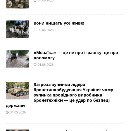
14.06.2026
Вони нищать усе живе!
09.06.2026
«Мозаїка» — це не про іграшку, це про
допомогу
01.06.2026
Загроза зупинки лідера
бронетанкобудування України: чому
зупинка провідного виробника
бронетехніки — це удар по безпеці
держави
31.05.2026