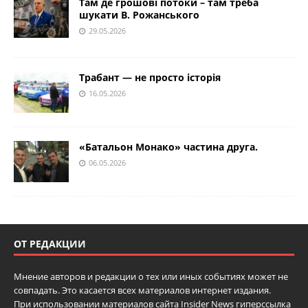
Там де грошові потоки – там треба
шукати В. Рожанського
29.05.2026
Трабант — не просто історія
16.05.2026
«Батальон Монако» частина друга.
06.05.2026
ОТ РЕДАКЦИИ
Мнение авторов и редакции о тех или иных событиях может не
совпадать. Это касается всех материалов интернет издания.
При использовании материалов сайта Insider News гиперссылка