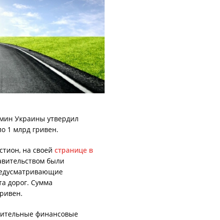
бмин Украины утвердил
о 1 млрд гривен.
тион, на своей
странице в
равительством были
редусматривающие
а дорог. Сумма
ривен.
нительные финансовые