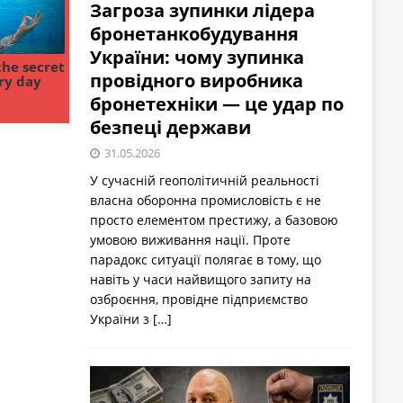
Загроза зупинки лідера
бронетанкобудування
України: чому зупинка
провідного виробника
бронетехніки — це удар по
безпеці держави
31.05.2026
У сучасній геополітичній реальності
власна оборонна промисловість є не
просто елементом престижу, а базовою
умовою виживання нації. Проте
парадокс ситуації полягає в тому, що
навіть у часи найвищого запиту на
озброєння, провідне підприємство
України з
[…]