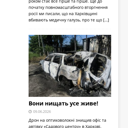
роком стає все гірше та гірше. Ще до
початку повномасштабного вторгнення
росії ми писали, що на Харківщині
вбивають медичну галузь, про те що
[…]
Вони нищать усе живе!
09.06.2026
Дрон на оптиковолокні знищив офіс та
автівку «Садового центру» в Харкові.