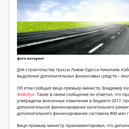
фото интернет
Для строительства трассы Львов-Одесса-Николаев, Ка
выделение дополнительных финансовых средств – окол
Об этом сообщил вице-премьер-министр, Владимир Кис
Фейсбук
. Также в своем сообщение он отметил, что п
утверждены внесенные изменения в бюджете-2017, п
дополнительное финансирование капитального ремонт
дополнительного финансирования составила 800 млн г
Вице-премьер министр прокомментировал, что допол