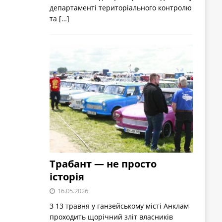
департаменті територіального контролю
та
[…]
Трабант — не просто
історія
16.05.2026
З 13 травня у ганзейському місті Анклам
проходить щорічний зліт власників