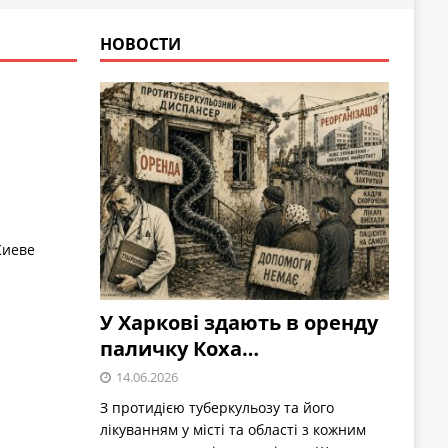
НОВОСТИ
Киеве
У Харкові здають в оренду
паличку Коха…
14.06.2026
З протидією туберкульозу та його
лікуванням у місті та області з кожним