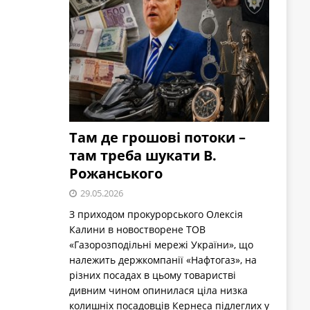
Там де грошові потоки –
там треба шукати В.
Рожанського
29.05.2026
З приходом прокурорського Олексія
Калини в новостворене ТОВ
«Газорозподільні мережі України», що
належить держкомпанії «Нафтогаз», на
різних посадах в цьому товаристві
дивним чином опинилася ціла низка
колишніх посадовців Кернеса підлеглих у