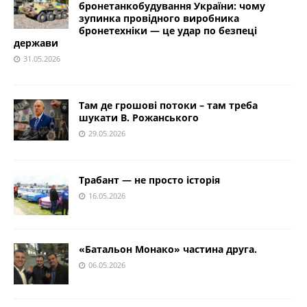
бронетанкобудування України: чому
зупинка провідного виробника
бронетехніки — це удар по безпеці
держави
31.05.2026
Там де грошові потоки – там треба
шукати В. Рожанського
29.05.2026
Трабант — не просто історія
16.05.2026
«Батальон Монако» частина друга.
06.05.2026