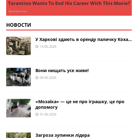
НОВОСТИ
У Харкові здають в оренду паличку Коха…
14.06.2026
Вони нищать усе живе!
09.06.2026
«Мозаїка» — це не про іграшку, це про
допомогу
01.06.2026
Загроза зупинки лідера