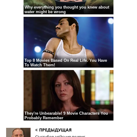
ПРЕДЫДУЩАЯ
Сінєгубов здійснив подвиг…