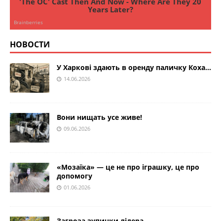
НОВОСТИ
У Харкові здають в оренду паличку Коха…
14.06.2026
Вони нищать усе живе!
09.06.2026
«Мозаїка» — це не про іграшку, це про
допомогу
01.06.2026
Загроза зупинки лідера