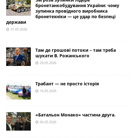
бронетанкобудування України: чому
зупинка провідного виробника
бронетехніки — це удар по безпеці
держави
31.05.2026
Там де грошові потоки – там треба
шукати В. Рожанського
29.05.2026
Трабант — не просто історія
16.05.2026
«Батальон Монако» частина друга.
06.05.2026