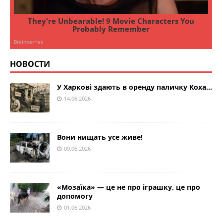
НОВОСТИ
У Харкові здають в оренду паличку Коха…
14.06.2026
Вони нищать усе живе!
09.06.2026
«Мозаїка» — це не про іграшку, це про
допомогу
01.06.2026