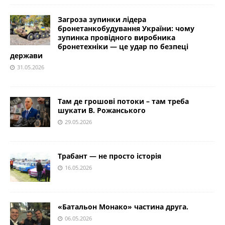
Загроза зупинки лідера
бронетанкобудування України: чому
зупинка провідного виробника
бронетехніки — це удар по безпеці
держави
31.05.2026
Там де грошові потоки – там треба
шукати В. Рожанського
29.05.2026
Трабант — не просто історія
16.05.2026
«Батальон Монако» частина друга.
06.05.2026