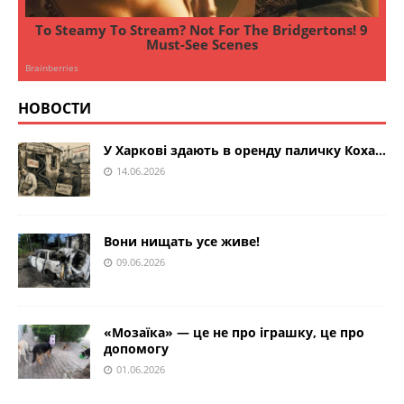
НОВОСТИ
У Харкові здають в оренду паличку Коха…
14.06.2026
Вони нищать усе живе!
09.06.2026
«Мозаїка» — це не про іграшку, це про
допомогу
01.06.2026