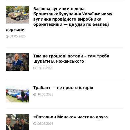
Загроза зупинки лідера
бронетанкобудування України: чому
зупинка провідного виробника
бронетехніки — це удар по безпеці
держави
31.05.2026
Там де грошові потоки – там треба
шукати В. Рожанського
29.05.2026
Трабант — не просто історія
16.05.2026
«Батальон Монако» частина друга.
06.05.2026