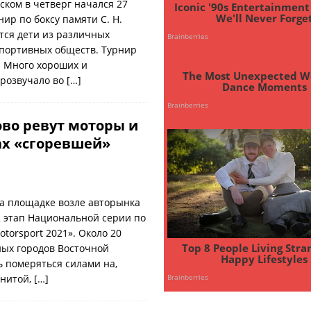
ском в четверг начался 27
ир по боксу памяти С. Н.
тся дети из различных
 спортивных обществ. Турнир
. Много хороших и
прозвучало во
[…]
во ревут моторы и
х «сгоревшей»
на площадке возле авторынка
2 этап Национальной серии по
torsport 2021». Около 20
ных городов Восточной
 померяться силами на,
енитой,
[…]