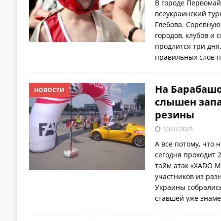
В городе Первомай
всеукраинский турн
Глебова. Соревную
городов, клубов и
продлится три дня
правильных слов 
На Барабашо
НОВОСТИ
слышен запа
резины
10.07.2021
А все потому, что 
сегодня проходит 
тайм атак «ХADO Mo
участников из раз
Украины собрались
ставшей уже знам