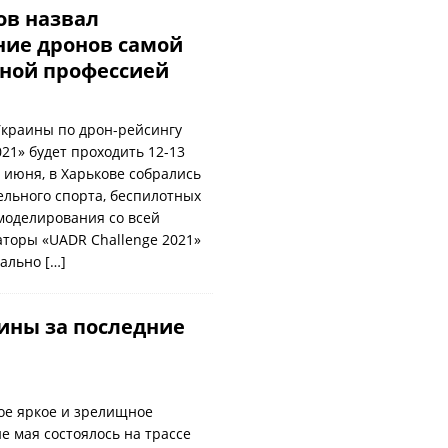
ов назвал
ие дронов самой
ной профессией
краины по дрон-рейсингу
21» будет проходить 12-13
2 июня, в Харькове собрались
льного спорта, беспилотных
моделирования со всей
торы «UADR Challenge 2021»
иально
[…]
ины за последние
ое яркое и зрелищное
е мая состоялось на трассе