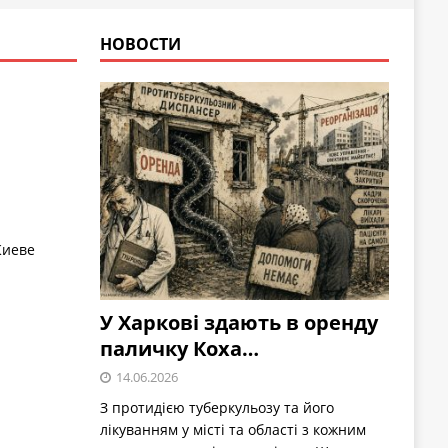
НОВОСТИ
Киеве
У Харкові здають в оренду
паличку Коха…
14.06.2026
З протидією туберкульозу та його
лікуванням у місті та області з кожним