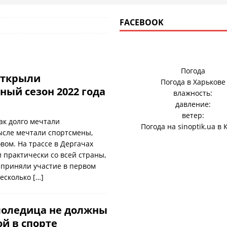
FACEBOOK
Погода
открыли
Погода в
Харькове
ный сезон 2022 года
влажность:
давление:
ветер:
так долго мечтали
Погода на
sinoptik.ua
в 
ысле мечтали спортсмены,
вом. На трассе в Дергачах
 практически со всей страны,
 приняли участие в первом
Несколько
[…]
лоледица не должны
ой в спорте