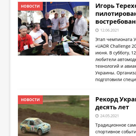
Игорь Терех
НОВОСТИ
пилотирован
востребован
12.06.2021
Этап чемпионата У
«UADR Challenge 20
июня. В субботу, 1
любители автомоде
технологий и авиа
Украины. Организа
подготовили спец
Рекорд Укра
НОВОСТИ
десять лет
24.05.2021
Традиционное сам
спортивное событи