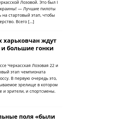
ркасской Лозовой. Это был I
Украины! — Лучшие пилоты
 на стартовый этап, чтобы
ерство. Всего
[…]
 харьковчан ждут
 и большие гонки
ссе Черкасская Лозовая 22 и
рвый этап чемпионата
ссу. В первую очередь это,
бываемое зрелище в котором
 и зрители, и спортсмены.
льные поля «были