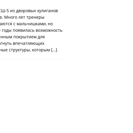
Ш-5 из дворовых хулиганов
в. Много лет тренеры
аются с мальчишками, но
е годы появилась возможность
венным покрытием для
игнуть впечатляющих
тные структуры, которым
[…]