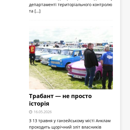
департаменті територіального контролю
та
[…]
Трабант — не просто
історія
16.05.2026
З 13 травня у ганзейському місті Анклам
проходить щорічний зліт власників