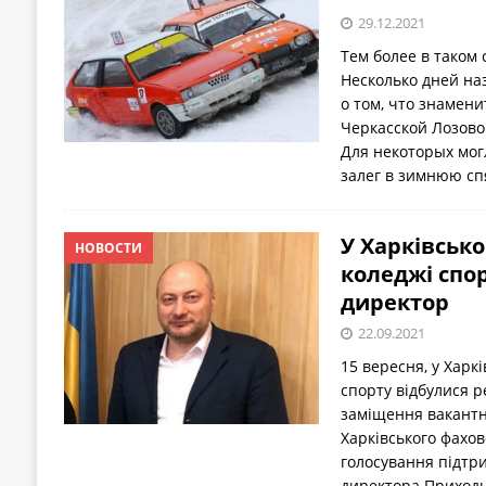
29.12.2021
Тем более в таком
Несколько дней на
о том, что знамени
Черкасской Лозово
Для некоторых могл
залег в зимнюю сп
У Харківськ
НОВОСТИ
коледжі спо
директор
22.09.2021
15 вересня, у Харк
спорту відбулися р
заміщення вакантн
Харківського фахов
голосування підтри
директора Приходь