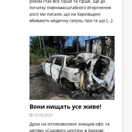
роком стає все гірше та гірше. Ще до
початку повномасштабного вторгнення
росії ми писали, що на Харківщині
вбивають медичну галузь, про те що
[…]
Вони нищать усе живе!
09.06.2026
Дрон на оптиковолокні знищив офіс та
автівку «Садового центру» в Харкові.