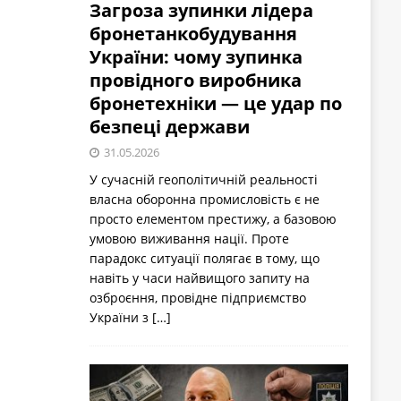
Загроза зупинки лідера
бронетанкобудування
України: чому зупинка
провідного виробника
бронетехніки — це удар по
безпеці держави
31.05.2026
У сучасній геополітичній реальності
власна оборонна промисловість є не
просто елементом престижу, а базовою
умовою виживання нації. Проте
парадокс ситуації полягає в тому, що
навіть у часи найвищого запиту на
озброєння, провідне підприємство
України з
[…]