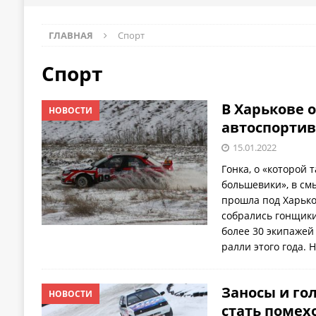
ГЛАВНАЯ
Спорт
Спорт
В Харькове 
НОВОСТИ
автоспортив
15.01.2022
Гонка, о «которой 
большевики», в см
прошла под Харько
собрались гонщики
более 30 экипажей
ралли этого года. 
Заносы и го
НОВОСТИ
стать помех