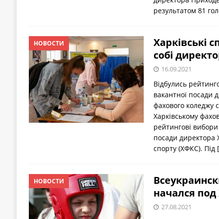
результатом 81 го
Харківські 
НОВОСТИ
собі директ
16.09.2021
Відбулись рейтинг
вакантної посади д
фахового коледжу с
Харківському фахов
рейтингові вибори
посади директора Х
спорту (ХФКС). Під
Всеукраинск
НОВОСТИ
начался под
27.08.2021