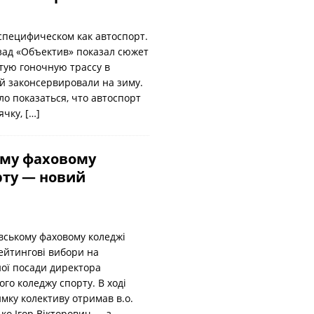
 специфическом как автоспорт.
зад «Объектив» показал сюжет
тую гоночную трассу в
й законсервировали на зиму.
о показаться, что автоспорт
ячку,
[…]
ому фаховому
рту — новий
івському фаховому коледжі
ейтингові вибори на
ої посади директора
ого коледжу спорту. В ході
мку колективу отримав в.о.
ко Ігор Вікторович — з