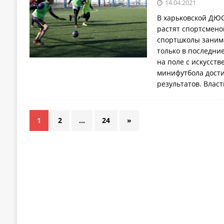
14.04.2021
В харьковской ДЮС
растят спортсмено
спортшколы заним
только в последни
на поле с искусст
минифутбола дост
результатов. Влас
1
2
…
24
»