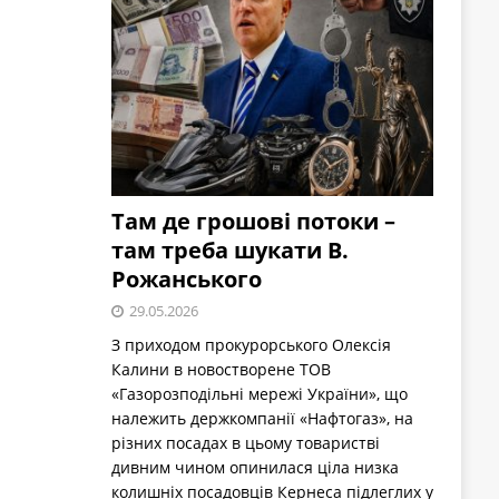
Там де грошові потоки –
там треба шукати В.
Рожанського
29.05.2026
З приходом прокурорського Олексія
Калини в новостворене ТОВ
«Газорозподільні мережі України», що
належить держкомпанії «Нафтогаз», на
різних посадах в цьому товаристві
дивним чином опинилася ціла низка
колишніх посадовців Кернеса підлеглих у