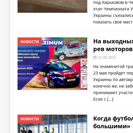
под Харьковом в Че
этап Чемпионата 
Украины съехались
показать свое маст
На выходных
НОВОСТИ
рев моторов
21.05.2021
На знаменитой тра
23 мая пройдет пе
Украины по автокро
конечно же, не за
принимают участие
Если с
[…]
Когда футбо
НОВОСТИ
большими»