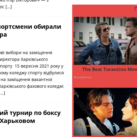
лос
[…]
спортсмени обирали
ора
ові вибори на заміщення
иректора Харківського
порту 15 вересня 2021 року у
ому коледжу спорту відбулися
 на заміщення вакантної
арківського фахового коледжі
[…]
ий турнир по боксу
 Харьковом