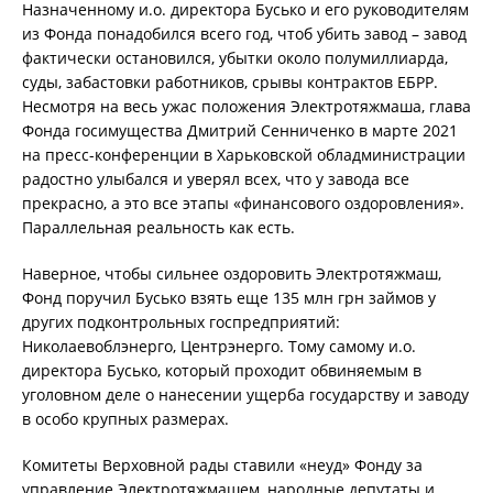
Назначенному и.о. директора Бусько и его руководителям
из Фонда понадобился всего год, чтоб убить завод – завод
фактически остановился, убытки около полумиллиарда,
суды, забастовки работников, срывы контрактов ЕБРР.
Несмотря на весь ужас положения Электротяжмаша, глава
Фонда госимущества Дмитрий Сенниченко в марте 2021
на пресс-конференции в Харьковской обладминистрации
радостно улыбался и уверял всех, что у завода все
прекрасно, а это все этапы «финансового оздоровления».
Параллельная реальность как есть.
Наверное, чтобы сильнее оздоровить Электротяжмаш,
Фонд поручил Бусько взять еще 135 млн грн займов у
других подконтрольных госпредприятий:
Николаевоблэнерго, Центрэнерго. Тому самому и.о.
директора Бусько, который проходит обвиняемым в
уголовном деле о нанесении ущерба государству и заводу
в особо крупных размерах.
Комитеты Верховной рады ставили «неуд» Фонду за
управление Электротяжмашем, народные депутаты и