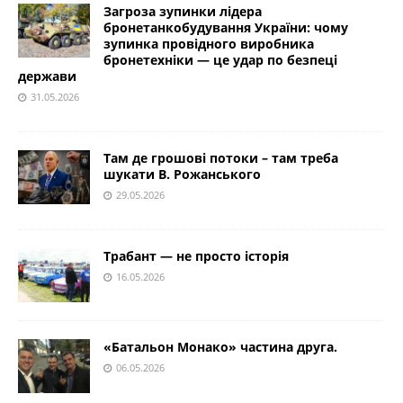
Загроза зупинки лідера
бронетанкобудування України: чому
зупинка провідного виробника
бронетехніки — це удар по безпеці
держави
31.05.2026
Там де грошові потоки – там треба
шукати В. Рожанського
29.05.2026
Трабант — не просто історія
16.05.2026
«Батальон Монако» частина друга.
06.05.2026