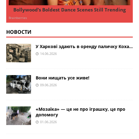
НОВОСТИ
У Харкові здають в оренду паличку Коха…
14.06.2026
Вони нищать усе живе!
09.06.2026
«Мозаїка» — це не про іграшку, це про
допомогу
01.06.2026