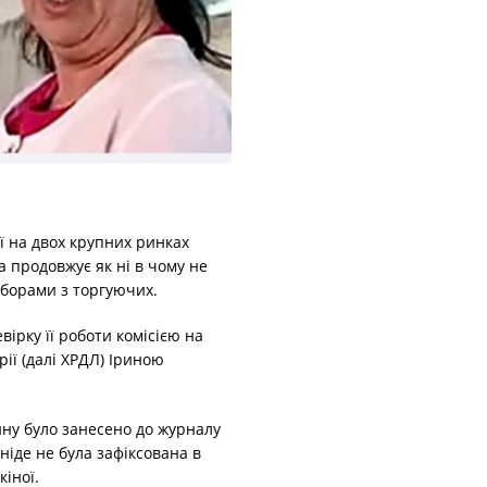
ї на двох крупних ринках
 продовжує як ні в чому не
оборами з торгуючих.
ірку її роботи комісією на
рії (далі ХРДЛ) Іриною
ну було занесено до журналу
ніде не була зафіксована в
кіної.