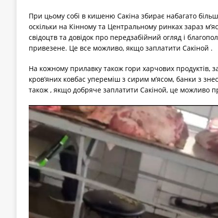
При цьому собі в кишеню Сакіна збирає набагато більше
оскільки на Кінному та Центральному ринках зараз м’я
свідоцтв та довідок про передзабійний огляд і благопол
привезене. Це все можливо, якщо заплатити Сакіной .
На кожному прилавку також гори харчових продуктів, за
кров’яних ковбас упереміш з сирим м’ясом, банки з знео
також , якщо добряче заплатити Сакіной, це можливо п