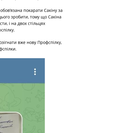
зобов’язана покарати Сакіну за
ього зробити, тому що Сакіна
сти, і на двох стільцях
фспілку.
озігнати вже нову Профспілку,
фспілки.