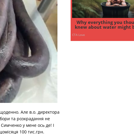
щоденно. Але в.о. директора
обори та розкрадання не
: Симченко у мене ось де! І
щомісяця 100 тис.грн.