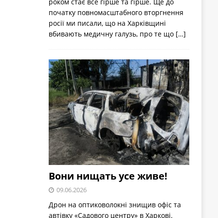
роком стає все гірше та гірше. Ще до
початку повномасштабного вторгнення
росії ми писали, що на Харківщині
вбивають медичну галузь, про те що
[…]
Вони нищать усе живе!
09.06.2026
Дрон на оптиковолокні знищив офіс та
автівку «Садового центру» в Харкові.