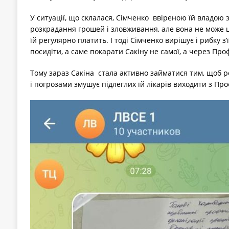
У ситуації, що склалася, Сімченко ввіреною їй владою 
розкрадання грошей і зловживання, але вона не може ц
їй регулярно платить. І тоді Сімченко вирішує і рибку з’ї
посидіти, а саме покарати Сакіну не самої, а через Про
Тому зараз Сакіна стала активно займатися тим, щоб р
і погрозами змушує підлеглих їй лікарів виходити з Про