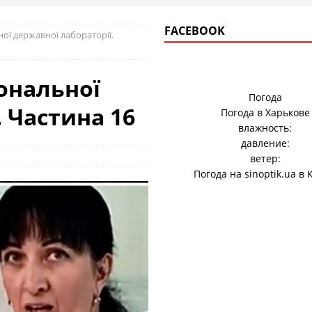
FACEBOOK
ної державної лабораторії.
іональної
Погода
 Частина 16
Погода в
Харькове
влажность:
давление:
ветер:
Погода на
sinoptik.ua
в 