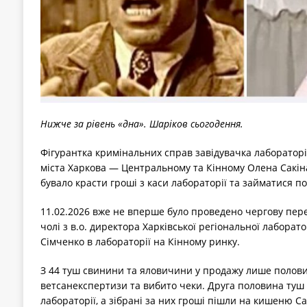
Нижче за рівень «дна». Шаріков сьогодення.
Фігурантка кримінальних справ завідувачка лабораторі
міста Харкова — Центральному та Кінному Олена Сакіна
бувало красти гроші з каси лабораторії та займатися п
11.02.2026 вже не вперше було проведено чергову перев
чолі з в.о. директора Харківської регіональної лаборато
Сімченко в лабораторії на Кінному ринку.
З 44 туш свинини та яловичини у продажу лише полови
ветсанекспертизи та вибито чеки. Друга половина туш 
лабораторії, а зібрані за них гроші пішли на кишеню Са