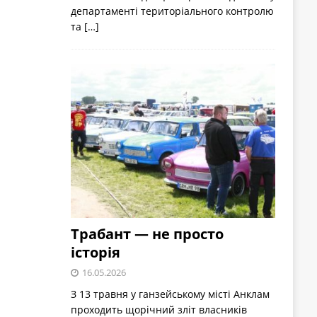
департаменті територіального контролю
та
[…]
Трабант — не просто
історія
16.05.2026
З 13 травня у ганзейському місті Анклам
проходить щорічний зліт власників