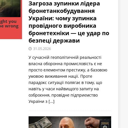
Загроза зупинки лідера
бронетанкобудування
України: чому зупинка
провідного виробника
бронетехніки — це удар по
безпеці держави
31.05.2026
У сучасній геополітичній реальності
власна оборонна промисловість є не
просто елементом престижу, а базовою
умовою виживання нації. Проте
парадокс ситуації полягає в тому, що
навіть у часи найвищого запиту на
озброєння, провідне підприємство
України з
[…]