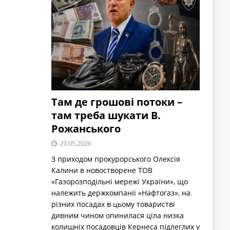
Там де грошові потоки –
там треба шукати В.
Рожанського
29.05.2026
З приходом прокурорського Олексія
Калини в новостворене ТОВ
«Газорозподільні мережі України», що
належить держкомпанії «Нафтогаз», на
різних посадах в цьому товаристві
дивним чином опинилася ціла низка
колишніх посадовців Кернеса підлеглих у