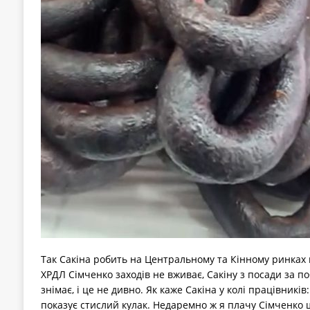
Так Сакіна робить на Центральному та Кінному ринках 
ХРДЛ Сімченко заходів не вживає, Сакіну з посади за п
знімає, і це не дивно. Як каже Сакіна у колі працівників
показує стислий кулак. Недаремно ж я плачу Сімченко 