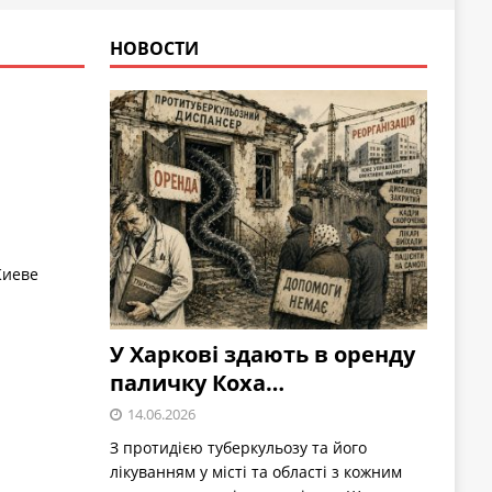
НОВОСТИ
Киеве
У Харкові здають в оренду
паличку Коха…
14.06.2026
З протидією туберкульозу та його
лікуванням у місті та області з кожним