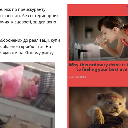
, ніж по прейскуранту,
со завозять без ветеринарних
уччя місцевості, звідки воно
боронених до реалізації, купи
собленою кров’ю і т.п. Но
родавати на Кінному ринку.