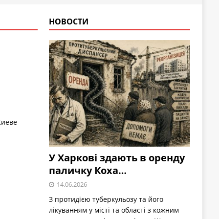
НОВОСТИ
Киеве
У Харкові здають в оренду
паличку Коха…
14.06.2026
З протидією туберкульозу та його
лікуванням у місті та області з кожним