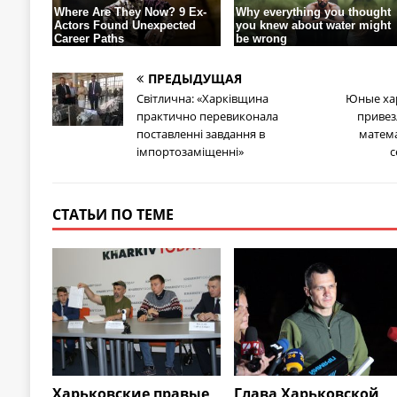
ПРЕДЫДУЩАЯ
Світлична: «Харківщина
Юные ха
практично перевиконала
привез
поставленні завдання в
матема
імпортозаміщенні»
с
СТАТЬИ ПО ТЕМЕ
Харьковские правые
Глава Харьковской