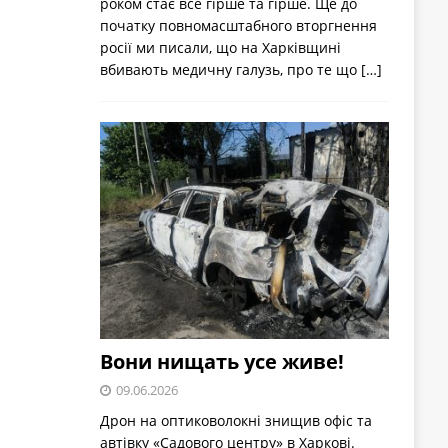
роком стає все гірше та гірше. Ще до
початку повномасштабного вторгнення
росії ми писали, що на Харківщині
вбивають медичну галузь, про те що
[…]
Вони нищать усе живе!
09.06.2026
Дрон на оптиковолокні знищив офіс та
автівку «Садового центру» в Харкові.