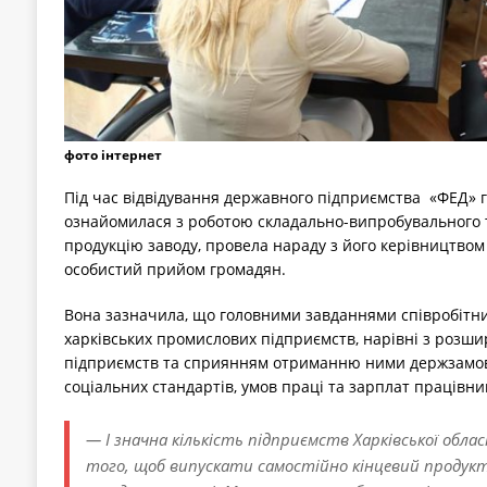
фото інтернет
Під час відвідування державного підприємства «ФЕД» 
ознайомилася з роботою складально-випробувального т
продукцію заводу, провела нараду з його керівництвом
особистий прийом громадян.
Вона зазначила, що головними завданнями співробітн
харківських промислових підприємств, нарівні з розши
підприємств та сприянням отриманню ними держзамов
соціальних стандартів, умов праці та зарплат працівник
— І значна кількість підприємств Харківської обл
того, щоб випускати самостійно кінцевий продукт