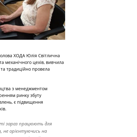
голова ХОДА Юлія Світлична
а механічного цехів, вивчила
 та традиційно провела
ицтва з менеджментом
ренням ринку збуту
лень, є підвищення
ів.
асті зараз працюють для
, не орієнтуючись на