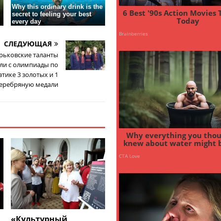
СЛЕДУЮЩАЯ
рьковские таланты
ли с олимпиады по
тике 3 золотых и 1
еребряную медали
«Культурный