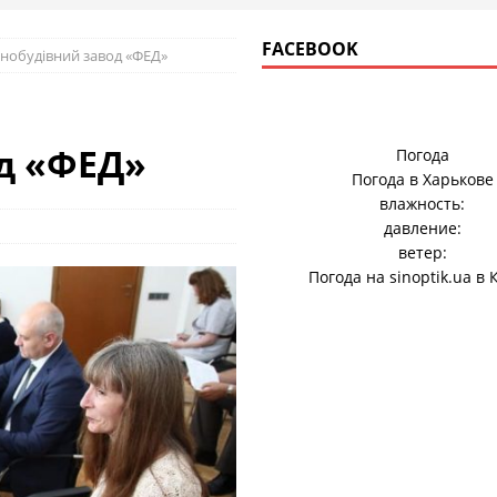
FACEBOOK
нобудівний завод «ФЕД»
д «ФЕД»
Погода
Погода в
Харькове
влажность:
давление:
ветер:
Погода на
sinoptik.ua
в 