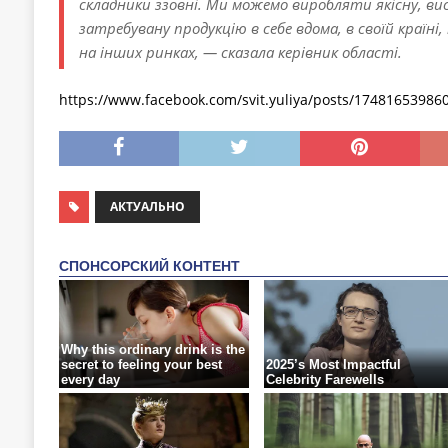
складники ззовні. Ми можемо виробляти якісну, ви
затребувану продукцію в себе вдома, в своїй країні
на інших ринках, — сказала керівник області.
https://www.facebook.com/svit.yuliya/posts/17481653986
АКТУАЛЬНО