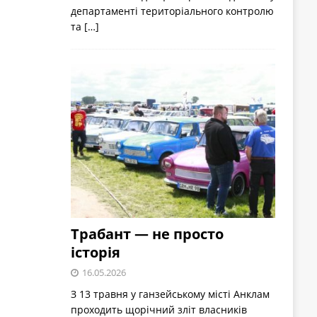
департаменті територіального контролю
та
[…]
Трабант — не просто
історія
16.05.2026
З 13 травня у ганзейському місті Анклам
проходить щорічний зліт власників