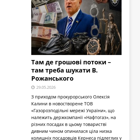
Там де грошові потоки –
там треба шукати В.
Рожанського
29.05.2026
З приходом прокурорського Олексія
Калини в новостворене ТОВ
«Газорозподільні мережі України», що
належить держкомпанії «Нафтогаз», на
різних посадах в цьому товаристві
дивним чином опинилася ціла низка
колишніх посадовців Кернеса підлеглих у