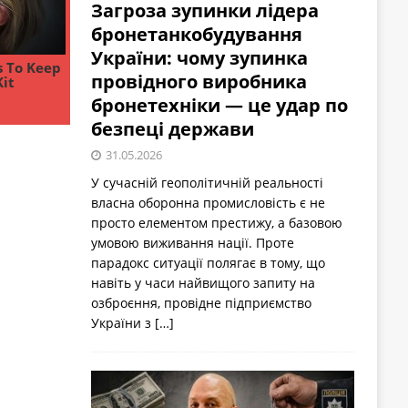
Загроза зупинки лідера
бронетанкобудування
України: чому зупинка
провідного виробника
бронетехніки — це удар по
безпеці держави
31.05.2026
У сучасній геополітичній реальності
власна оборонна промисловість є не
просто елементом престижу, а базовою
умовою виживання нації. Проте
парадокс ситуації полягає в тому, що
навіть у часи найвищого запиту на
озброєння, провідне підприємство
України з
[…]