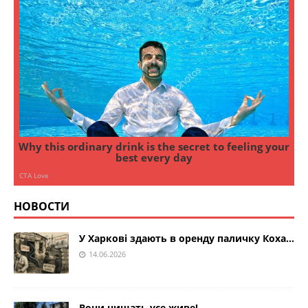
НОВОСТИ
У Харкові здають в оренду паличку Коха…
14.06.2026
Вони нищать усе живе!