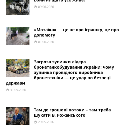
09.06.2026
«Мозаїка» — це не про іграшку, це про
допомогу
01.06.2026
Загроза зупинки лідера
бронетанкобудування України: чому
зупинка провідного виробника
бронетехніки — це удар по безпеці
держави
31.05.2026
Там де грошові потоки – там треба
шукати В. Рожанського
29.05.2026