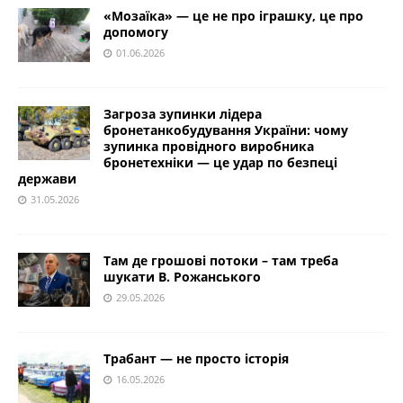
«Мозаїка» — це не про іграшку, це про
допомогу
01.06.2026
Загроза зупинки лідера
бронетанкобудування України: чому
зупинка провідного виробника
бронетехніки — це удар по безпеці
держави
31.05.2026
Там де грошові потоки – там треба
шукати В. Рожанського
29.05.2026
Трабант — не просто історія
16.05.2026