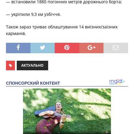
— встановили 1880 погонних метрів дорожнього борта;
— укріпили 9,3 км узбіччя.
Також зараз триває облаштування 14 виїзних/заїзних
карманів.
АКТУАЛЬНО