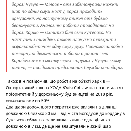
дорозі Чугуїв — Мілове – вже забетонували нижній
шар по одній смузі мосту, зараз проходить
армування, на наступному тижні вже будемо
бетонувати. Аналогічні роботи проводяться на
дорозі Харків — Охтирка біля села Куп’єваха. На
наступний тиждень також плануємо перекрити
асфальтобетоном одну смугу руху. Повномасштабно
розгорнуті демонтажні роботи в районі села
Коробочкине на містку через струмок у Чугуївському
районі, — повідомив представник Служби автодоріг.
Також він повідомив, що роботи на об’єкті Харків —
Охтирка, який голова ХОДА Юлія Світлична позначила як
пріоритетний у дорожньому будівництві на 2018 рік,
виконано вже на 50%.
Два шари дорожнього покриття вже вклали на ділянці
довжиною близько 30 км – від міста Богодухів до кордону з
Сумською областю. залишилась лише одна ділянка
довжиною в 7 км, де ще не влаштували нижній шар