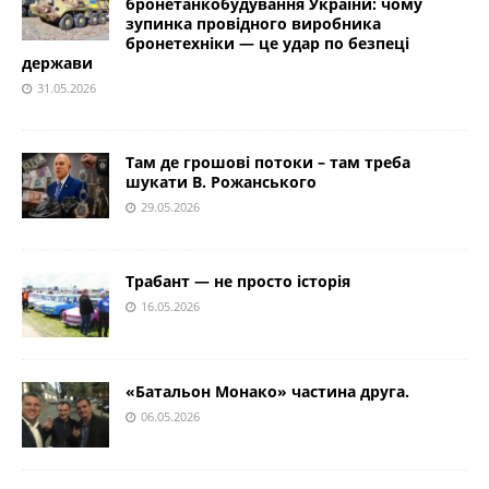
бронетанкобудування України: чому
зупинка провідного виробника
бронетехніки — це удар по безпеці
держави
31.05.2026
Там де грошові потоки – там треба
шукати В. Рожанського
29.05.2026
Трабант — не просто історія
16.05.2026
«Батальон Монако» частина друга.
06.05.2026