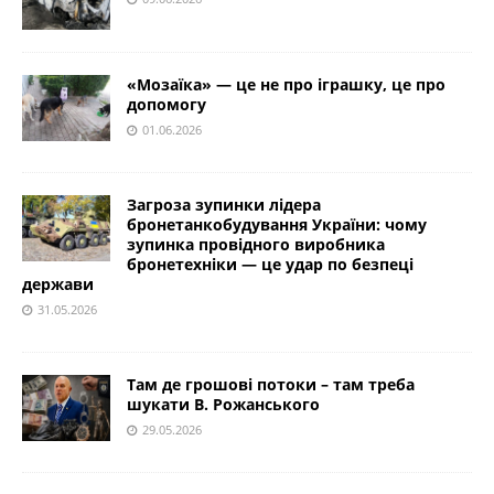
«Мозаїка» — це не про іграшку, це про
допомогу
01.06.2026
Загроза зупинки лідера
бронетанкобудування України: чому
зупинка провідного виробника
бронетехніки — це удар по безпеці
держави
31.05.2026
Там де грошові потоки – там треба
шукати В. Рожанського
29.05.2026