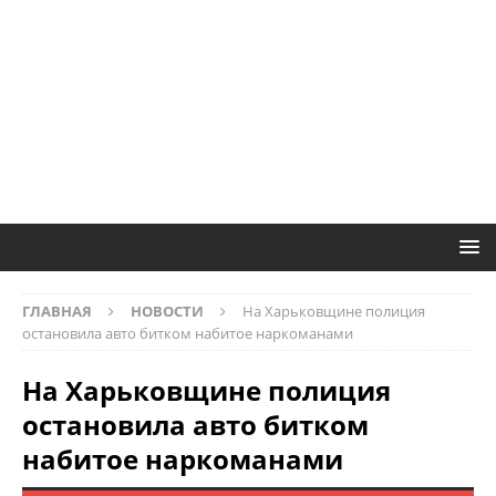
ГЛАВНАЯ
НОВОСТИ
На Харьковщине полиция
остановила авто битком набитое наркоманами
На Харьковщине полиция
остановила авто битком
набитое наркоманами