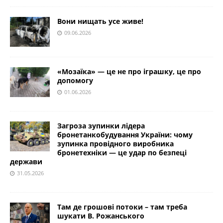
Вони нищать усе живе!
09.06.2026
«Мозаїка» — це не про іграшку, це про
допомогу
01.06.2026
Загроза зупинки лідера
бронетанкобудування України: чому
зупинка провідного виробника
бронетехніки — це удар по безпеці
держави
31.05.2026
Там де грошові потоки – там треба
шукати В. Рожанського