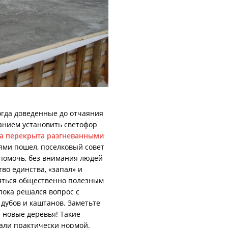
огда доведенные до отчаяния
анием установить светофор
а перекрыта разгневанными
ми пошел, поселковый совет
помочь, без внимания людей
во единства, «запал» и
яться общественно полезным
пока решался вопрос с
 дубов и каштанов. Заметьте
 новые деревья! Такие
тали практически нормой.