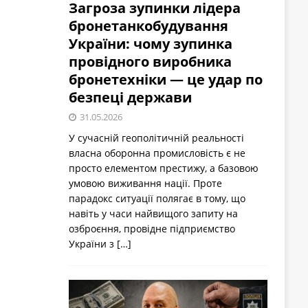
Загроза зупинки лідера
бронетанкобудування
України: чому зупинка
провідного виробника
бронетехніки — це удар по
безпеці держави
31.05.2026
У сучасній геополітичній реальності
власна оборонна промисловість є не
просто елементом престижу, а базовою
умовою виживання нації. Проте
парадокс ситуації полягає в тому, що
навіть у часи найвищого запиту на
озброєння, провідне підприємство
України з
[…]