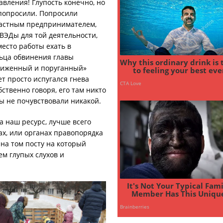
авления! Глупость конечно, но
попросили. Попросили
 частным предпринимателем,
ВЭДы для той деятельности,
есто работы ехать в
ьца обвинения главы
униженный и поруганный»
ет просто испугался гнева
ственно говоря, его там никто
ты не почувствовали никакой.
а наш ресурс, лучше всего
ах, или органах правопорядка
 на том посту на который
м глупых слухов и