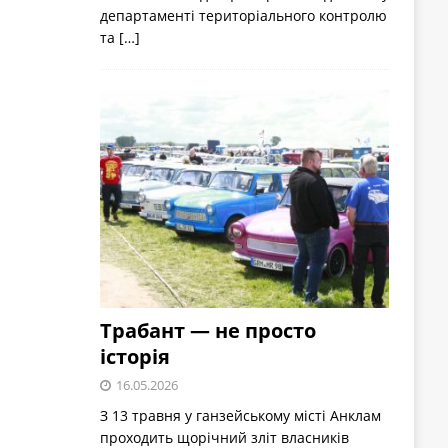
департаменті територіального контролю
та
[…]
Трабант — не просто
історія
16.05.2026
З 13 травня у ганзейському місті Анклам
проходить щорічний зліт власників