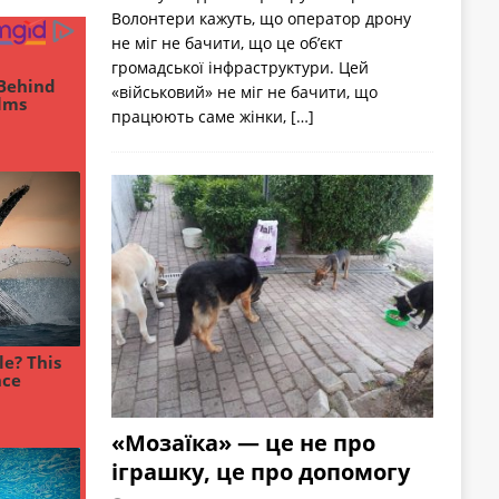
Волонтери кажуть, що оператор дрону
не міг не бачити, що це об’єкт
громадської інфраструктури. Цей
«військовий» не міг не бачити, що
працюють саме жінки,
[…]
«Мозаїка» — це не про
іграшку, це про допомогу