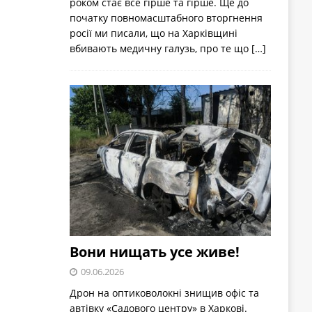
роком стає все гірше та гірше. Ще до
початку повномасштабного вторгнення
росії ми писали, що на Харківщині
вбивають медичну галузь, про те що
[…]
Вони нищать усе живе!
09.06.2026
Дрон на оптиковолокні знищив офіс та
автівку «Садового центру» в Харкові.