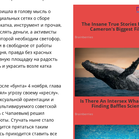
пришла в голову мысль о
циальных сетях о сборе
катка, инструмент и прочая,
лять деньги, а активисты
оторой необходим светофор,
 в свободное от работы
дня, правда без красных
ивную площадку на радость
 и украсить возле катка
сле «бунта» 4 ноября, глава
л» угрозу своему «креслу».
ексуальной ориентации и
ультивируемого советской
ь с Чапаевым) решил
боты. Стучать ныне стало
дится прятаться таким
сь приходится ставить все