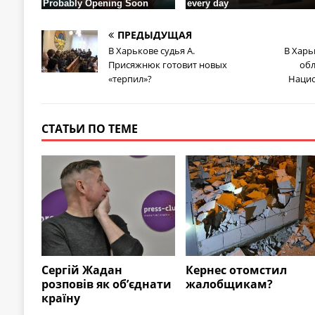
ПРЕДЫДУЩАЯ
В Харькове судья А.
В Харь
Присяжнюк готовит новых
обл
«терпил»?
Нацио
СТАТЬИ ПО ТЕМЕ
Сергій Жадан
Кернес отомстил
розповів як об’єднати
жалобщикам?
країну