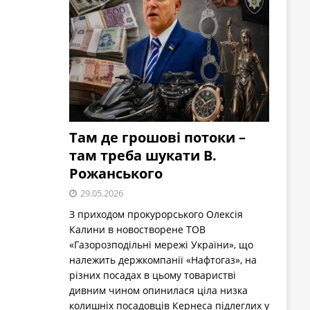
Там де грошові потоки –
там треба шукати В.
Рожанського
29.05.2026
З приходом прокурорського Олексія
Калини в новостворене ТОВ
«Газорозподільні мережі України», що
належить держкомпанії «Нафтогаз», на
різних посадах в цьому товаристві
дивним чином опинилася ціла низка
колишніх посадовців Кернеса підлеглих у