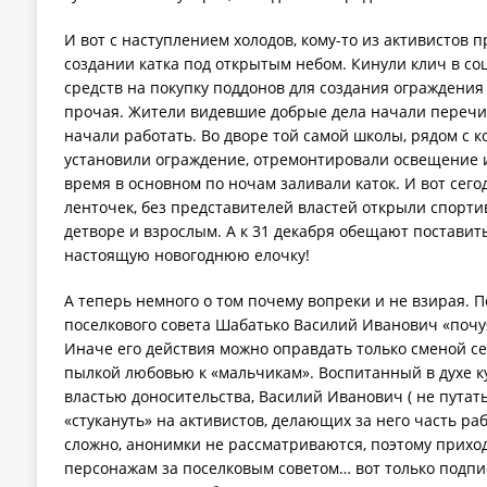
И вот с наступлением холодов, кому-то из активистов 
создании катка под открытым небом. Кинули клич в со
средств на покупку поддонов для создания ограждения 
прочая. Жители видевшие добрые дела начали перечис
начали работать. Во дворе той самой школы, рядом с к
установили ограждение, отремонтировали освещение и
время в основном по ночам заливали каток. И вот сего
ленточек, без представителей властей открыли спорт
детворе и взрослым. А к 31 декабря обещают поставить
настоящую новогоднюю елочку!
А теперь немного о том почему вопреки и не взирая. По
поселкового совета Шабатько Василий Иванович «почуя
Иначе его действия можно оправдать только сменой с
пылкой любовью к «мальчикам». Воспитанный в духе к
властью доносительства, Василий Иванович ( не путат
«стукануть» на активистов, делающих за него часть ра
сложно, анонимки не рассматриваются, поэтому прихо
персонажам за поселковым советом… вот только подпи