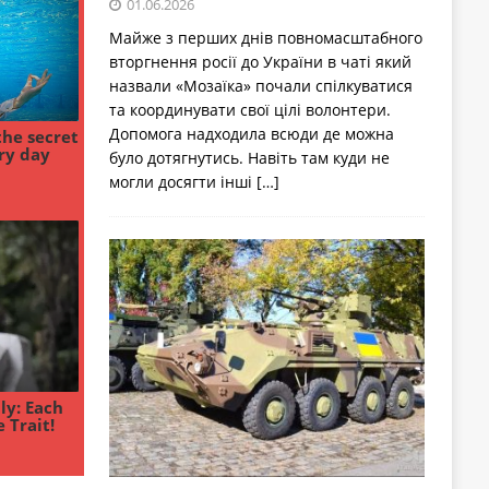
01.06.2026
Майже з перших днів повномасштабного
вторгнення росії до України в чаті який
назвали «Мозаїка» почали спілкуватися
та координувати свої цілі волонтери.
Допомога надходила всюди де можна
було дотягнутись. Навіть там куди не
могли досягти інші
[…]