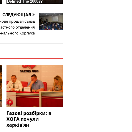
СЛЕДУЮЩАЯ
кове прошел съезд
астного отделения
нального Корпуса
Газові розбірки: в
ХОГА почули
харків’ян