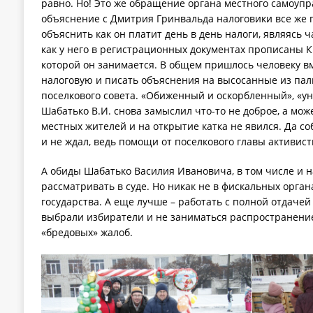
равно. Но! Это же обращение органа местного самоупр
объяснение с Дмитрия Гринвальда налоговики все же 
объяснить как он платит день в день налоги, являясь
как у него в регистрационных документах прописаны К
которой он занимается. В общем пришлось человеку вм
налоговую и писать объяснения на высосанные из пал
поселкового совета. «Обиженный и оскорбленный», «
Шабатько В.И. снова замыслил что-то не доброе, а мож
местных жителей и на открытие катка не явился. Да соб
и не ждал, ведь помощи от поселкового главы активис
А обиды Шабатько Василия Ивановича, в том числе и н
рассматривать в суде. Но никак не в фискальных орган
государства. А еще лучше – работать с полной отдачей
выбрали избиратели и не заниматься распространение
«бредовых» жалоб.