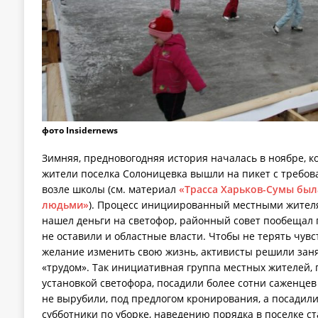
фото Insidernews
Зимняя, предновогодняя история началась в ноябре, к
жители поселка Солоницевка вышли на пикет с требов
возле школы (см. материал
«Трасса Харьков-Сумы был
людьми»
). Процесс инициированный местными жителя
нашел деньги на светофор, районный совет пообещал 
не оставили и областные власти. Чтобы не терять чувст
желание изменить свою жизнь, активисты решили зан
«трудом». Так инициативная группа местных жителей, 
установкой светофора, посадили более сотни саженцев
не вырубили, под предлогом кронирования, а посадили
субботники по уборке, наведению порядка в поселке с