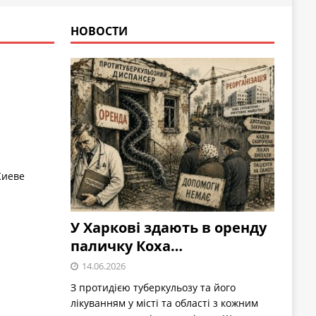
НОВОСТИ
Киеве
У Харкові здають в оренду
паличку Коха…
14.06.2026
З протидією туберкульозу та його
лікуванням у місті та області з кожним