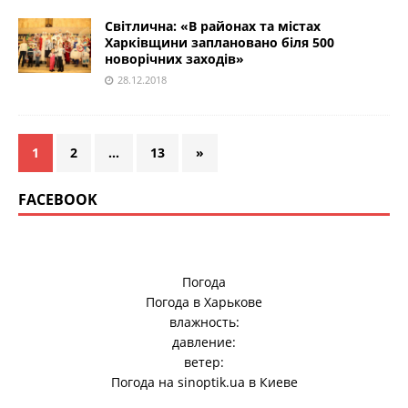
Світлична: «В районах та містах
Харківщини заплановано біля 500
новорічних заходів»
28.12.2018
1
2
…
13
»
FACEBOOK
Погода
Погода в
Харькове
влажность:
давление:
ветер:
Погода на
sinoptik.ua
в Киеве