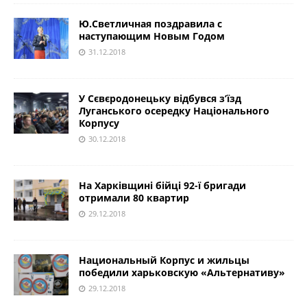
Ю.Светличная поздравила с
наступающим Новым Годом
31.12.2018
У Сєвєродонецьку відбувся з’їзд
Луганського осередку Національного
Корпусу
30.12.2018
На Харківщині бійці 92-ї бригади
отримали 80 квартир
29.12.2018
Национальный Корпус и жильцы
победили харьковскую «Альтернативу»
29.12.2018