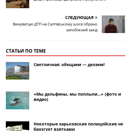
СЛЕДУЮЩАЯ
Винуватцю ДТП на Салтівському шосе обрано
запобіжний захід
СТАТЬИ ПО ТЕМЕ
Светличная: обещаем — делаем!
«Мы дельфины, мы поплыли…» (фото и
видео)
Некоторые харьковские полицейские не
брезгует взятками