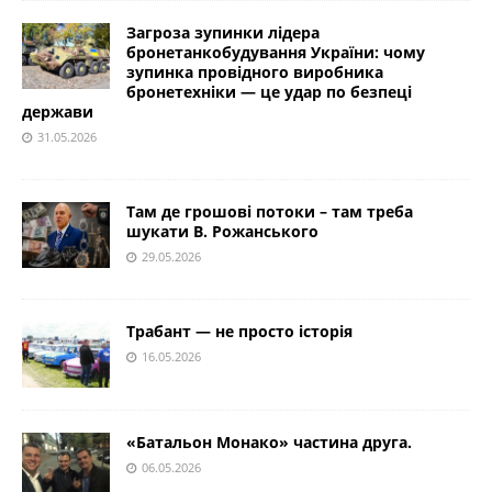
Загроза зупинки лідера
бронетанкобудування України: чому
зупинка провідного виробника
бронетехніки — це удар по безпеці
держави
31.05.2026
Там де грошові потоки – там треба
шукати В. Рожанського
29.05.2026
Трабант — не просто історія
16.05.2026
«Батальон Монако» частина друга.
06.05.2026