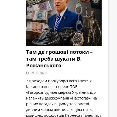
Там де грошові потоки –
там треба шукати В.
Рожанського
29.05.2026
З приходом прокурорського Олексія
Калини в новостворене ТОВ
«Газорозподільні мережі України», що
належить держкомпанії «Нафтогаз», на
різних посадах в цьому товаристві
дивним чином опинилася ціла низка
колишніх посадовців Кернеса підлеглих у