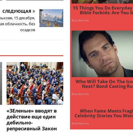
СЛЕДУЮЩАЯ
рькове, 15 декабря,
я облачность, без
осадков
«ЗЕленые» вводят в
действие еще один
дебильно-
репресивный Закон