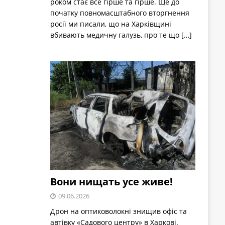
роком стає все гірше та гірше. Ще до
початку повномасштабного вторгнення
росії ми писали, що на Харківщині
вбивають медичну галузь, про те що
[…]
Вони нищать усе живе!
09.06.2026
Дрон на оптиковолокні знищив офіс та
автівку «Садового центру» в Харкові.