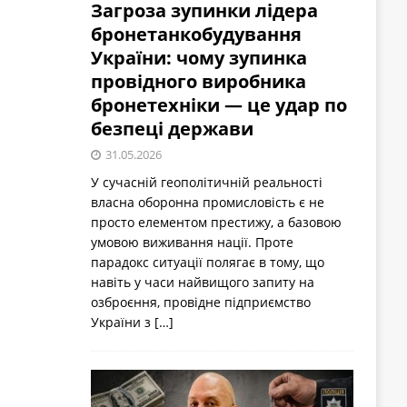
Загроза зупинки лідера
бронетанкобудування
України: чому зупинка
провідного виробника
бронетехніки — це удар по
безпеці держави
31.05.2026
У сучасній геополітичній реальності
власна оборонна промисловість є не
просто елементом престижу, а базовою
умовою виживання нації. Проте
парадокс ситуації полягає в тому, що
навіть у часи найвищого запиту на
озброєння, провідне підприємство
України з
[…]