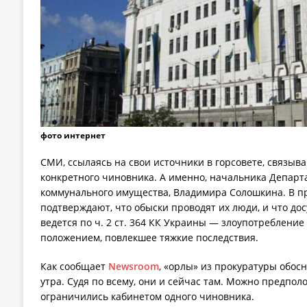
фото интернет
СМИ, ссылаясь на свои источники в горсовете, связыв
конкретного чиновника. А именно, начальника Департ
коммунального имущества, Владимира Солошкина. В п
подтверждают, что обыски проводят их люди, и что до
ведется по ч. 2 ст. 364 КК Украины — злоупотреблени
положением, повлекшее тяжкие последствия.
Как сообщает
Newsroom
, «орлы» из прокуратуры обосн
утра. Судя по всему, они и сейчас там. Можно предпол
ограничились кабинетом одного чиновника.