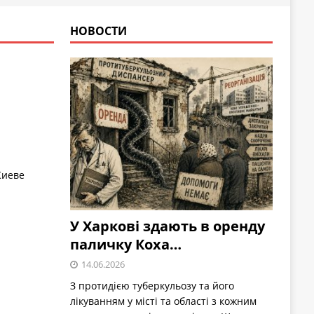
НОВОСТИ
Киеве
У Харкові здають в оренду
паличку Коха…
14.06.2026
З протидією туберкульозу та його
лікуванням у місті та області з кожним