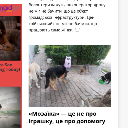
Волонтери кажуть, що оператор дрону
не міг не бачити, що це об’єкт
громадської інфраструктури. Цей
«військовий» не міг не бачити, що
працюють саме жінки,
[…]
«Мозаїка» — це не про
іграшку, це про допомогу