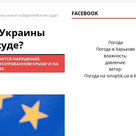
FACEBOOK
ны лежит в Европейском суде?
 Украины
суде?
Погода
Погода в
Харькове
влажность:
САЮТСЯ НАРУШЕНИЙ,
давление:
КСИРОВАННОМ КРЫМУ И НА
Х.
ветер:
Погода на
sinoptik.ua
в 