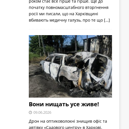
роком стає все гірше та гірше. Ще до
початку повномасштабного вторгнення
росії ми писали, що на Харківщині
вбивають медичну галузь, про те що
[…]
Вони нищать усе живе!
09.06.2026
Дрон на оптиковолокні знищив офіс та
автівку «Садового центру» в Харкові.