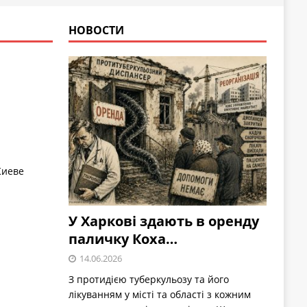
НОВОСТИ
Киеве
У Харкові здають в оренду
паличку Коха…
14.06.2026
З протидією туберкульозу та його
лікуванням у місті та області з кожним