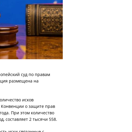
ропейский суд по правам
ация размещена на
оличество исков
е Конвенции о защите прав
года. При этом количество
д, составляет 2 тысячи 558.
сть иски связанные с