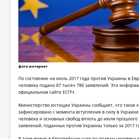
фото интернет
По состоянию на июль 2017 года против Украины в Ев
человека подано 87 тысяч 786 заявлений. Эта информ
официальном сайте ЕСПЧ.
Министерство юстиции Украины сообщает, что такое к
зафиксировано с момента вступления в силу в Украин
человека и основных свобод вплоть до июля прошлого 
заявлений, поданных против Украины только за 2017 го
В тоже время в Европейском суде по правам человека е