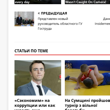
ПРЕДЫДУЩАЯ
Представлен новый
Дан
руководитель областного ГУ
Insidern
Гоструда
СТАТЬИ ПО ТЕМЕ
«Сэкономим» на
На Сумщині пройшо
коррупции или как
турнір з вільної