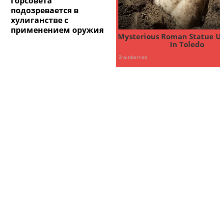
горсовета
подозревается в
хулиганстве с
применением оружия