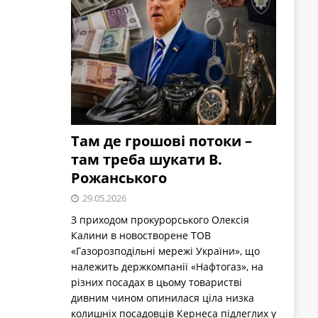
Там де грошові потоки –
там треба шукати В.
Рожанського
29.05.2026
З приходом прокурорського Олексія
Калини в новостворене ТОВ
«Газорозподільні мережі України», що
належить держкомпанії «Нафтогаз», на
різних посадах в цьому товаристві
дивним чином опинилася ціла низка
колишніх посадовців Кернеса підлеглих у