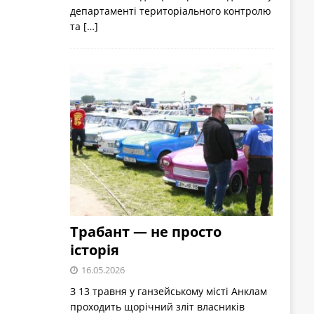
департаменті територіального контролю
та
[…]
Трабант — не просто
історія
16.05.2026
З 13 травня у ганзейському місті Анклам
проходить щорічний зліт власників