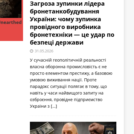
Загроза зупинки лідера
бронетанкобудування
України: чому зупинка
провідного виробника
бронетехніки — це удар по
безпеці держави
31.05.2026
У сучасній геополітичній реальності
власна оборонна промисловість є не
просто елементом престижу, а базовою
умовою виживання нації. Проте
парадокс ситуації полягає в тому, що
навіть у часи найвищого запиту на
озброєння, провідне підприємство
України з
[…]