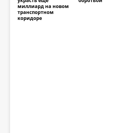
украсть еще
боротьби
миллиард на новом
транспортном
коридоре