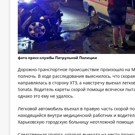
фото пресс-службы Патрульной Полиции
Дорожно-транспортное происшествие произошло на Мо
полночь. В ходе расследования выяснилось, что скора
направлялась в сторону ХТЗ, а навстречу выехал легко
Sonata. Водитель кареты скорой помощи всячески пыта
однако это ему не удалось.
Легковой автомобиль въехал в правую часть скорой п
находящийся внутри медицинский работник и водитель
Харьковскую городскую больницу неотложной помощи
Следственная группа, которая выехала на место проис