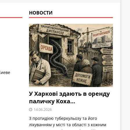
НОВОСТИ
Киеве
У Харкові здають в оренду
паличку Коха…
14.06.2026
З протидією туберкульозу та його
лікуванням у місті та області з кожним