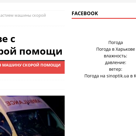
FACEBOOK
участием машины скорой
е с
Погода
орой помощи
Погода в
Харькове
влажность:
давление:
 – В МАШИНУ СКОРОЙ ПОМОЩИ
ветер:
Погода на
sinoptik.ua
в 