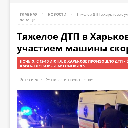
ГЛАВНАЯ
НОВОСТИ
Тяжелое ДТП в Харькове с 
помощи
Тяжелое ДТП в Харьков
участием машины ск
НОЧЬЮ, С 12-13 ИЮНЯ, В ХАРЬКОВЕ ПРОИЗОШЛО ДТП
ВЪЕХАЛ ЛЕГКОВОЙ АВТОМОБИЛЬ
13.06.2017
Новости
,
Происшествия