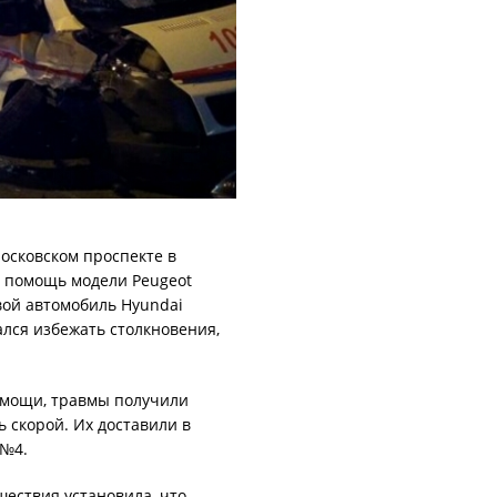
сковском проспекте в
я помощь модели Peugeot
вой автомобиль Hyundai
лся избежать столкновения,
омощи, травмы получили
 скорой. Их доставили в
 №4.
шествия установила, что