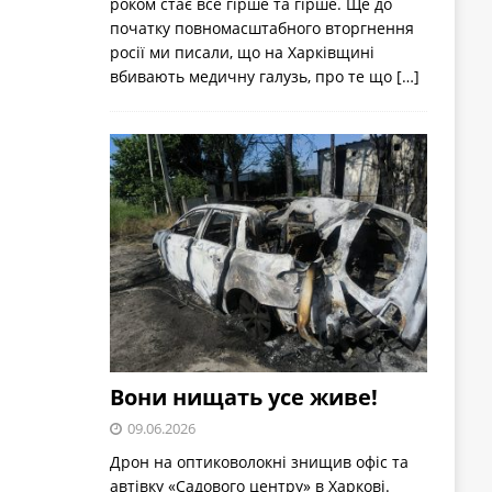
роком стає все гірше та гірше. Ще до
початку повномасштабного вторгнення
росії ми писали, що на Харківщині
вбивають медичну галузь, про те що
[…]
Вони нищать усе живе!
09.06.2026
Дрон на оптиковолокні знищив офіс та
автівку «Садового центру» в Харкові.