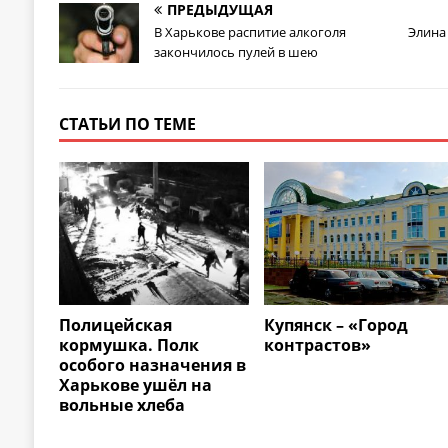
ПРЕДЫДУЩАЯ
В Харькове распитие алкоголя
Элина
закончилось пулей в шею
СТАТЬИ ПО ТЕМЕ
Полицейская
Купянск – «Город
кормушка. Полк
контрастов»
особого назначения в
Харькове ушёл на
вольные хлеба