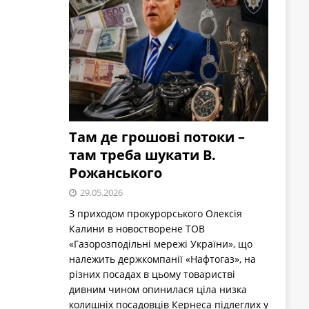
Там де грошові потоки –
там треба шукати В.
Рожанського
29.05.2026
З приходом прокурорського Олексія
Калини в новостворене ТОВ
«Газорозподільні мережі України», що
належить держкомпанії «Нафтогаз», на
різних посадах в цьому товаристві
дивним чином опинилася ціла низка
колишніх посадовців Кернеса підлеглих у