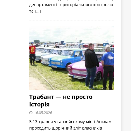
департаменті територіального контролю
та
[…]
Трабант — не просто
історія
16.05.2026
З 13 травня у ганзейському місті Анклам
проходить щорічний зліт власників