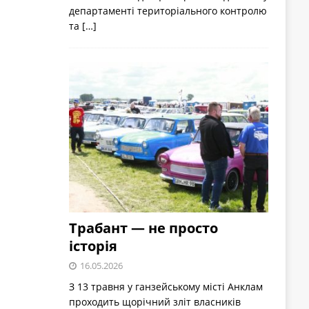
департаменті територіального контролю
та
[…]
Трабант — не просто
історія
16.05.2026
З 13 травня у ганзейському місті Анклам
проходить щорічний зліт власників