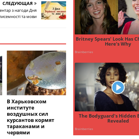
СЛЕДУЮЩАЯ
ентар з нагоди Дня
писемності та мови
В Харьковском
институте
воздушных сил
курсантов кормят
тараканами и
червями