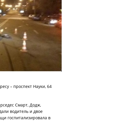
есу – проспект Науки, 64
рсeдeс Смарт, Додж,
дали водитель и двое
ощи госпитализировала в