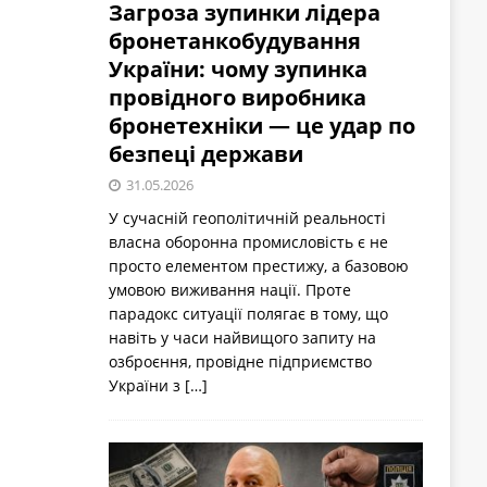
Загроза зупинки лідера
бронетанкобудування
України: чому зупинка
провідного виробника
бронетехніки — це удар по
безпеці держави
31.05.2026
У сучасній геополітичній реальності
власна оборонна промисловість є не
просто елементом престижу, а базовою
умовою виживання нації. Проте
парадокс ситуації полягає в тому, що
навіть у часи найвищого запиту на
озброєння, провідне підприємство
України з
[…]