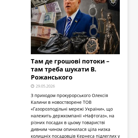
Там де грошові потоки –
там треба шукати В.
Рожанського
29.05.2026
З приходом прокурорського Олексія
Калини в новостворене ТОВ
«Газорозподільні мережі України», що
належить держкомпанії «Нафтогаз», на
різних посадах в цьому товаристві
дивним чином опинилася ціла низка
колишніх посадовців Кернеса підлеглих у