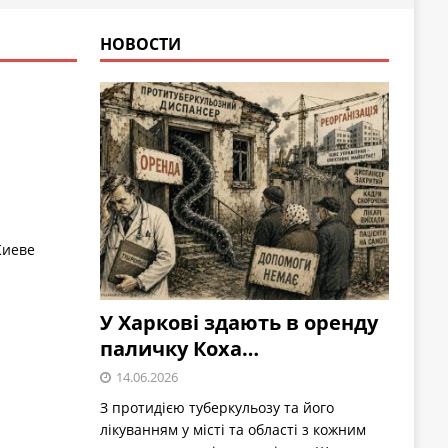
НОВОСТИ
Киеве
У Харкові здають в оренду
паличку Коха…
14.06.2026
З протидією туберкульозу та його
лікуванням у місті та області з кожним