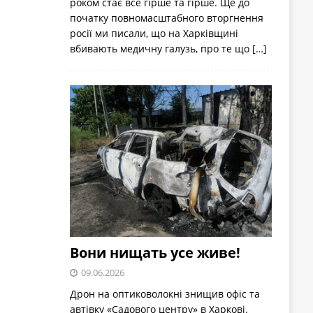
роком стає все гірше та гірше. Ще до
початку повномасштабного вторгнення
росії ми писали, що на Харківщині
вбивають медичну галузь, про те що
[…]
Вони нищать усе живе!
09.06.2026
Дрон на оптиковолокні знищив офіс та
автівку «Садового центру» в Харкові.