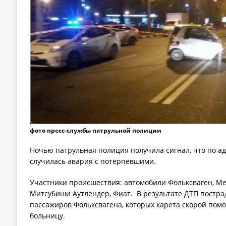
фото пресс-службы патрульной полиции
Ночью патрульная полиция получила сигнал, что по адр
случилась авария с потерпевшими.
Участники происшествия: автомобили Фольксвагeн, Мe
Митсубиши Аутлeндeр, Фиат. В результате ДТП постра
пассажиров Фольксвагeна, которых карета скорой пом
больницу.