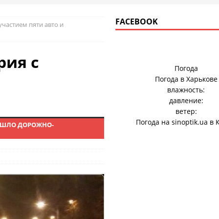
FACEBOOK
участием пяти авто и
рия с
Погода
Погода в
Харькове
влажность:
давление:
ветер:
Погода на
sinoptik.ua
в 
ЗОШЛО ДОРОЖНО-