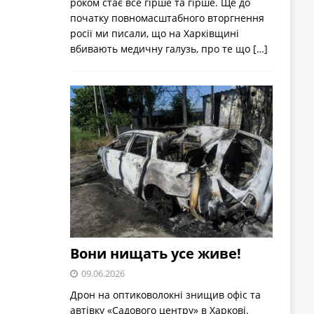
роком стає все гірше та гірше. Ще до
початку повномасштабного вторгнення
росії ми писали, що на Харківщині
вбивають медичну галузь, про те що
[…]
Вони нищать усе живе!
09.06.2026
Дрон на оптиковолокні знищив офіс та
автівку «Садового центру» в Харкові.