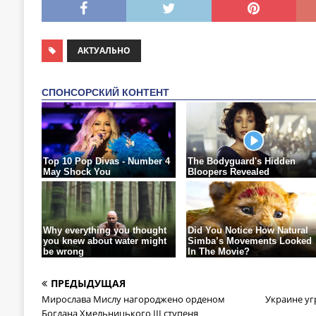
АКТУАЛЬНО
ПРЕДЫДУЩАЯ
Мирослава Мислу нагороджено орденом
Украине уг
Богдана Хмельницького ІІІ ступеня