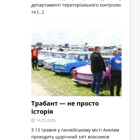
департаменті територіального контролю
та
[…]
Трабант — не просто
історія
16.05.2026
З 13 травня у ганзейському місті Анклам
проходить щорічний зліт власників