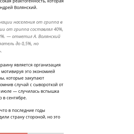
окая реактогенность, которая
ндрей Волянский.
ации населения от гриппа в
ции от гриппа составлял 40%,
,3%. — отметил А. Волянский
атель до 0,5%, но
.
раину является организация
 мотивируя это экономией
ы, которые закупают
омнив случай с сывороткой от
в июле — случилась вспышка
 в сентябре.
что в последние годы
ли страну стороной, но это