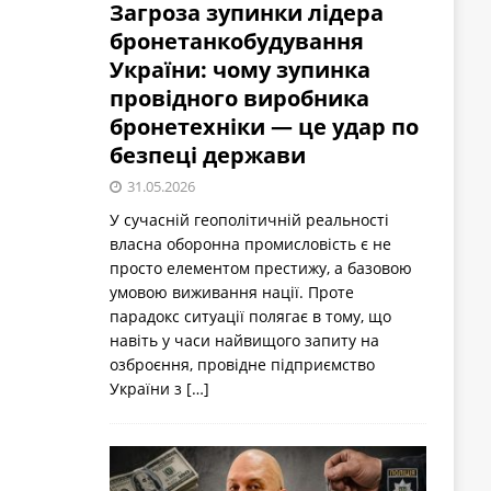
Загроза зупинки лідера
бронетанкобудування
України: чому зупинка
провідного виробника
бронетехніки — це удар по
безпеці держави
31.05.2026
У сучасній геополітичній реальності
власна оборонна промисловість є не
просто елементом престижу, а базовою
умовою виживання нації. Проте
парадокс ситуації полягає в тому, що
навіть у часи найвищого запиту на
озброєння, провідне підприємство
України з
[…]