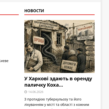
НОВОСТИ
Киеве
У Харкові здають в оренду
паличку Коха…
14.06.2026
З протидією туберкульозу та його
лікуванням у місті та області з кожним