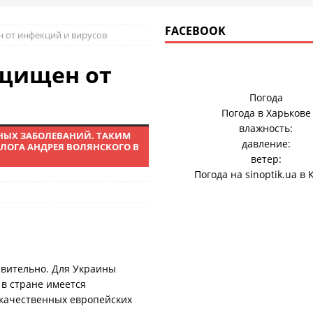
FACEBOOK
 от инфекций и вирусов
ащищен от
Погода
Погода в
Харькове
влажность:
НЫХ ЗАБОЛЕВАНИЙ. ТАКИМ
давление:
ЛОГА АНДРЕЯ ВОЛЯНСКОГО В
ветер:
Погода на
sinoptik.ua
в 
ивительно. Для Украины
в стране имеется
 качественных европейских