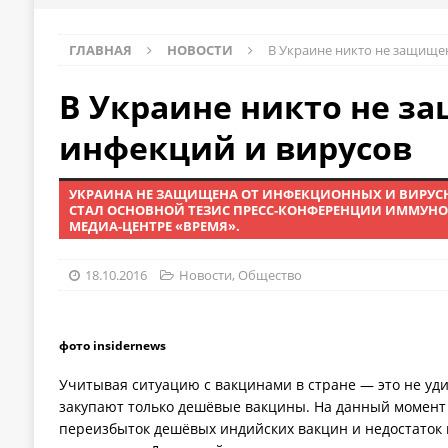
ГЛАВНАЯ
НОВОСТИ
В Украине никто не защищен
В Украине никто не з
инфекций и вирусов
УКРАИНА НЕ ЗАЩИЩЕНА ОТ ИНФЕКЦИОННЫХ И ВИРУС
СТАЛ ОСНОВНОЙ ТЕЗИС ПРЕСС-КОНФЕРЕНЦИИ ИММУНО
МЕДИА-ЦЕНТРЕ «ВРЕМЯ».
18.10.2016
Новости
,
Общество
фото insidernews
Учитывая ситуацию с вакцинами в стране — это не уд
закупают только дешёвые вакцины. На данный момент 
переизбыток дешёвых индийских вакцин и недостаток