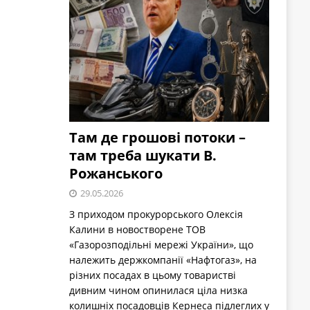
Там де грошові потоки –
там треба шукати В.
Рожанського
29.05.2026
З приходом прокурорського Олексія
Калини в новостворене ТОВ
«Газорозподільні мережі України», що
належить держкомпанії «Нафтогаз», на
різних посадах в цьому товаристві
дивним чином опинилася ціла низка
колишніх посадовців Кернеса підлеглих у