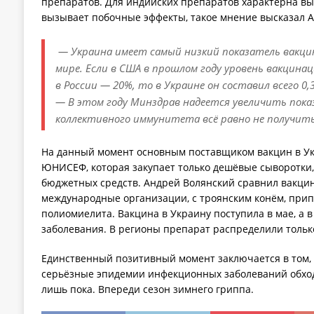
препаратов. Для индийских препаратов характерна выс
вызывает побочные эффекты, такое мнение высказал А
— Украина имеет самый низкий показатель вакцин
мире. Если в США в прошлом году уровень вакцина
в России — 20%, то в Украине он составил всего 0
— В этом году Минздрав надеется увеличить показ
коллективного иммунитета всё равно не получить
На данный момент основным поставщиком вакцин в Ук
ЮНИСЕФ, которая закупает только дешёвые сыворотки,
бюджетных средств. Андрей Волянский сравнил вакцин
международные организации, с троянским конём, прип
полиомиелита. Вакцина в Украину поступила в мае, а 
заболевания. В регионы препарат распределили только
Единственный позитивный момент заключается в том, 
серьёзные эпидемии инфекционных заболеваний обходи
лишь пока. Впереди сезон зимнего гриппа.