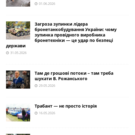
01.06.2026
Загроза зупинки лідера
бронетанкобудування України: чому
зупинка провідного виробника
бронетехніки — це удар по безпеці
держави
31.05.2026
Там де грошові потоки – там треба
шукати В. Рожанського
29.05.2026
Трабант — не просто історія
16.05.2026