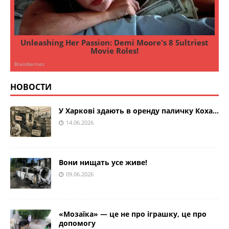
НОВОСТИ
У Харкові здають в оренду паличку Коха…
14.06.2026
Вони нищать усе живе!
09.06.2026
«Мозаїка» — це не про іграшку, це про
допомогу