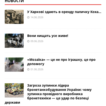
НОВОСТИ
У Харкові здають в оренду паличку Коха…
14.06.2026
Вони нищать усе живе!
09.06.2026
«Мозаїка» — це не про іграшку, це про
допомогу
01.06.2026
Загроза зупинки лідера
бронетанкобудування України: чому
зупинка провідного виробника
бронетехніки — це удар по безпеці
держави