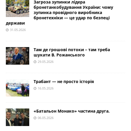
Загроза зупинки лідера
бронетанкобудування України: чому
зупинка провідного виробника
бронетехніки — це удар по безпеці
держави
31.05.2026
Там де грошові потоки – там треба
шукати В. Рожанського
29.05.2026
Трабант — не просто історія
16.05.2026
«Батальон Монако» частина друга.
06.05.2026