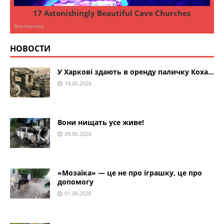
НОВОСТИ
У Харкові здають в оренду паличку Коха…
14.06.2026
Вони нищать усе живе!
09.06.2026
«Мозаїка» — це не про іграшку, це про
допомогу
01.06.2026