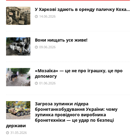
У Харкові здають в оренду паличку Коха…
14.06.2026
Вони нищать усе живе!
09.06.2026
«Мозаїка» — це не про іграшку, це про
допомогу
01.06.2026
Загроза зупинки лідера
бронетанкобудування України: чому
зупинка провідного виробника
бронетехніки — це удар по безпеці
держави
31.05.2026