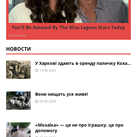
НОВОСТИ
У Харкові здають в оренду паличку Коха…
14.06.2026
Вони нищать усе живе!
09.06.2026
«Мозаїка» — це не про іграшку, це про
допомогу