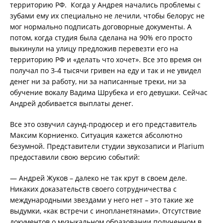
территорию РФ. Когда у Андрея начались проблемы с
зубами ему их специально не лечили, чтобы белорус не
мог нормально подписать договорные документы. А
потом, когда студия была сделана на 90% его просто
выкинули на улицу предложив перевезти его на
территорию РФ и «делать что хочет». Все это время он
получал по 3-4 тысячи гривен на еду и так и не увидел
денег ни за работу, ни за написанные треки, ни за
обучение вокалу Вадима Шрубека и его девушки. Сейчас
Андрей добивается выплаты денег.
Все это озвучил саунд-продюсер и его представитель
Максим Корниенко. Ситуация кажется абсолютно
безумной. Представители студии звукозаписи и Plarium
предоставили свою версию событий:
— Андрей Жуков – далеко не так крут в своем деле.
Никаких доказательств своего сотрудничества с
международными звездами у него нет – это такие же
выдумки, «как встречи с инопланетянами». Отсутствие
документов о музыкальном образовании полученном в