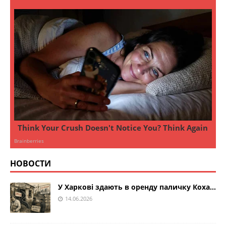
НОВОСТИ
У Харкові здають в оренду паличку Коха…
14.06.2026