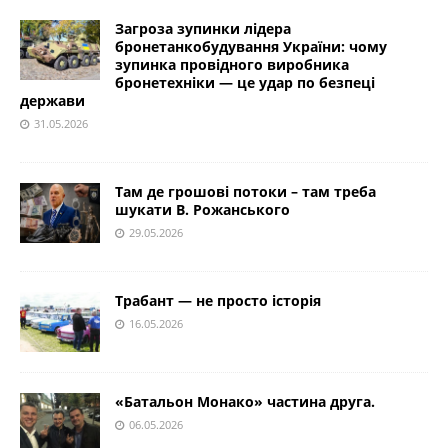
Загроза зупинки лідера
бронетанкобудування України: чому
зупинка провідного виробника
бронетехніки — це удар по безпеці
держави
31.05.2026
Там де грошові потоки – там треба
шукати В. Рожанського
29.05.2026
Трабант — не просто історія
16.05.2026
«Батальон Монако» частина друга.
06.05.2026