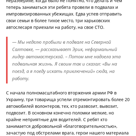
неразберихе, когда было не понятно, что делать и чем
теперь заниматься эти ребята провели в подвалах и
импровизированных убежищах. Едва успев отправить
свои семьи в более тихое место, три харьковских
автослесаря приехали на работу, на свое СТО.
— Мы неделю пробыли в подвале на Северной
Салтовке, — рассказывает Эрик, неформальный
лидер автомастерской. – Потом мне надоела эта
подвальная жизнь. Я своим так и сказал: «Вы на
поезд, а я поеду искать приключений» сюда, на
работу.
С начала полномасштабного вторжения армии РФ в
Украину, три товарища успели отремонтировать более 20
автомобилей волонтеров, тех, кто развозит, вывозит,
подвозит. В основном конечно поломки мелкие, но
крайне неприятные для водителей. С ребят кто
занимается добровольной «благотворительностью»,
зачастую под обстрелами врага, герои нашего материала