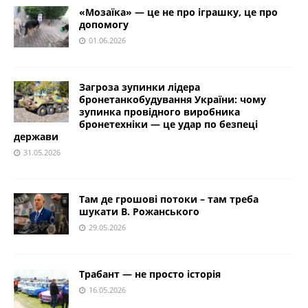
«Мозаїка» — це не про іграшку, це про
допомогу
01.06.2026
Загроза зупинки лідера
бронетанкобудування України: чому
зупинка провідного виробника
бронетехніки — це удар по безпеці
держави
31.05.2026
Там де грошові потоки – там треба
шукати В. Рожанського
29.05.2026
Трабант — не просто історія
16.05.2026