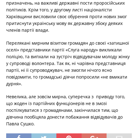
призначень, на важливі державні пости проросійських
політиків. Крім того, у другому листі націоналісти
Харківщини висловили своє обурення проти нових змог
притиснути українську мову як державну збоку деяких
членів партії влади.
Перелякані мирним візитом громадян до своєї «затишної
оселі» представники партії «Слуга народу» викликали
поліцію, та випхали на зустріч відвідувачам молоду жінку
у супроводі волонтера. Так як, ні чарівна представниця
партії, ні її супроводжувач, не змогли нічого ясно
повідомити, то громадські діячи попросили «не вмикати
дурня».
Невелика, але зовсім мирна, суперечка з приводу того,
що жоден із партійних функціонерів не в змозі
поспілкуватися з громадянами, закінчилася тим, що
дівчина пообіцяла донести побажання відвідувачів до
Павла Сушко.