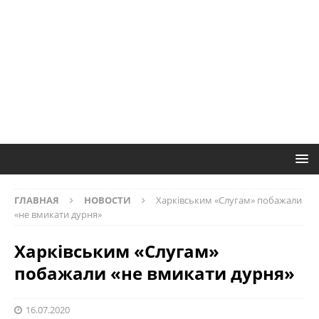
ГЛАВНАЯ
НОВОСТИ
Харківським «Слугам» побажали
«не вмикати дурня»
Харківським «Слугам»
побажали «не вмикати дурня»
16.07.2020